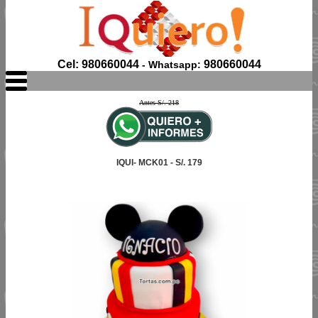
Cel: 980660044
980660044
- Whatsapp:
Antes S/. 218
IQUI- MCK01 - S/. 179