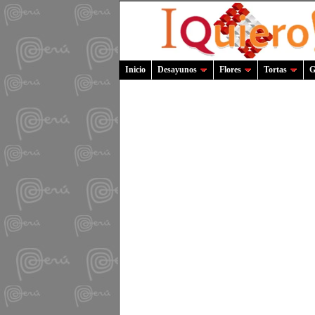
Inicio
Desayunos
Flores
Tortas
G