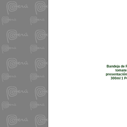
Bandeja de P
tomate.
presentación
300ml 1 Po