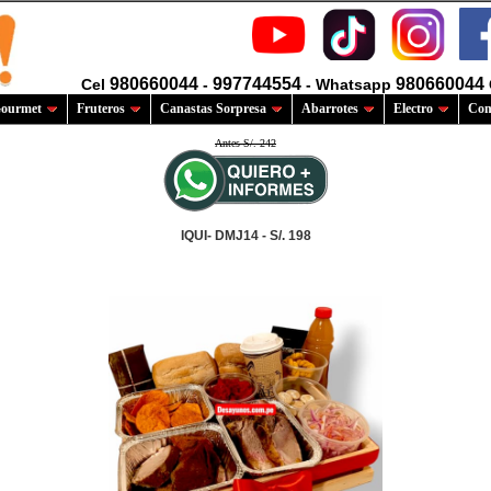
980660044
997744554
980660044
Cel
-
- Whatsapp
ourmet
Fruteros
Canastas Sorpresa
Abarrotes
Electro
Com
Antes S/. 242
IQUI- DMJ14 - S/. 198