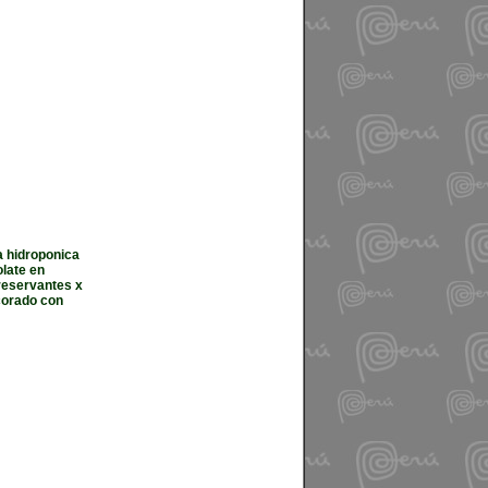
a hidroponica
olate en
reservantes x
ecorado con