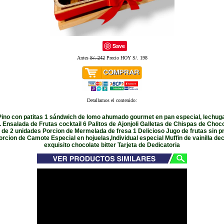
Save
Antes
S/. 242
Precio HOY S/. 198
Detallamos el contenido:
ino con patitas 1 sándwich de lomo ahumado gourmet en pan especial, lechug
 Ensalada de Frutas cocktail 6 Palitos de Ajonjoli Galletas de Chispas de Choc
 de 2 unidades Porcion de Mermelada de fresa 1 Delicioso Jugo de frutas sin p
rcion de Camote Especial en hojuelas,Individual especial Muffin de vainilla d
exquisito chocolate bitter Tarjeta de Dedicatoria