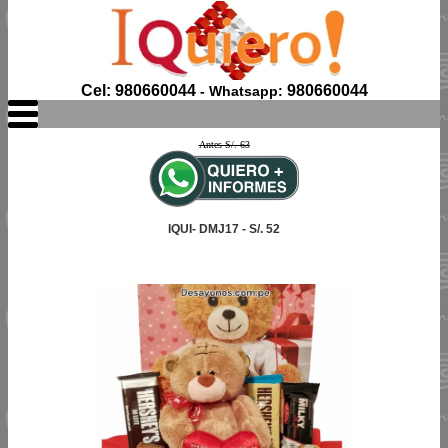
Cel: 980660044
980660044
- Whatsapp:
Antes S/. 63
IQUI- DMJ17 - S/. 52