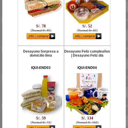
S/. 78
S/. 52
(
Normal S/. 95
)
(
Normal S/. 63
)
Desayuno Sorpresa a
Desayuno Feliz cumpleaños
domicilio lima
| Desayuno Feliz dia
IQUI-END03
IQUI-END04
S/. 59
S/. 134
(
Normal S/. 72
)
(
Normal S/. 163
)