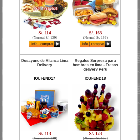
S/. 114
S/. 163
(
Normal S/. 139
)
(
Normal S/. 199
)
Desayuno de Alianza Lima
Regalos Sorpresa para
Delivery
hombres en lima - Fresas
delivery Peru
IQUI-END17
IQUI-END18
S/. 113
S/. 123
(
Normal S/. 138
)
(
Normal S/. 150
)