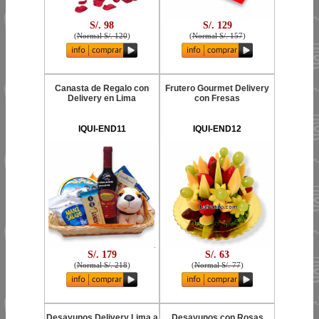
S/. 98
S/. 129
(
Normal S/. 120
)
(
Normal S/. 157
)
Canasta de Regalo con
Frutero Gourmet Delivery
Delivery en Lima
con Fresas
IQUI-END11
IQUI-END12
S/. 179
S/. 63
(
Normal S/. 218
)
(
Normal S/. 77
)
Desayunos Delivery Lima a
Desayunos con Rosas