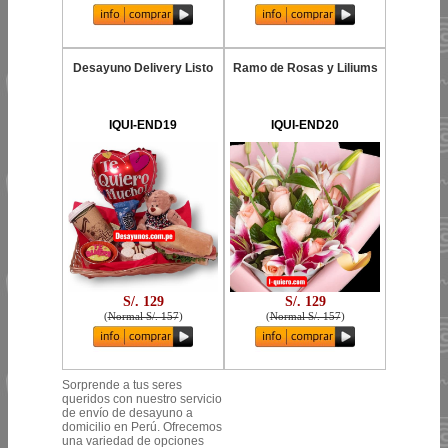
Desayuno Delivery Listo
Ramo de Rosas y Liliums
IQUI-END19
IQUI-END20
S/. 129
S/. 129
(
Normal S/. 157
)
(
Normal S/. 157
)
Sorprende a tus seres
queridos con nuestro servicio
de envío de desayuno a
domicilio en Perú. Ofrecemos
una variedad de opciones