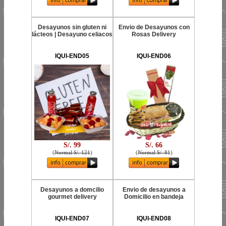
Desayunos sin gluten ni
Envio de Desayunos con
lácteos | Desayuno celiacos
Rosas Delivery
IQUI-END05
IQUI-END06
S/. 99
S/. 66
(
Normal S/. 121
)
(
Normal S/. 81
)
Desayunos a domcilio
Envio de desayunos a
gourmet delivery
Domicilio en bandeja
IQUI-END07
IQUI-END08