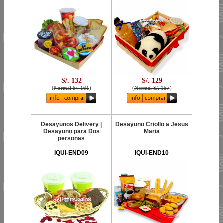
S/. 132
S/. 129
(
Normal S/. 161
)
(
Normal S/. 157
)
Desayunos Delivery |
Desayuno Criollo a Jesus
Desayuno para Dos
Maria
personas
IQUI-END09
IQUI-END10