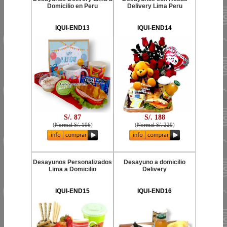
Domicilio en Peru
Delivery Lima Peru
IQUI-END13
IQUI-END14
S/. 87
S/. 188
(
Normal S/. 106
)
(
Normal S/. 229
)
Desayunos Personalizados
Desayuno a domicilio
Lima a Domicilio
Delivery
IQUI-END15
IQUI-END16