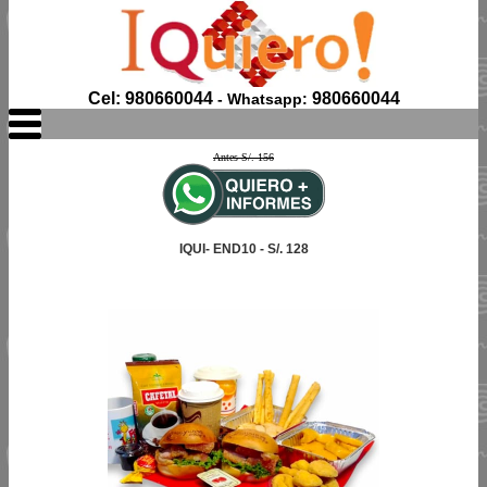
Cel: 980660044
980660044
- Whatsapp:
Antes S/. 156
IQUI- END10 - S/. 128