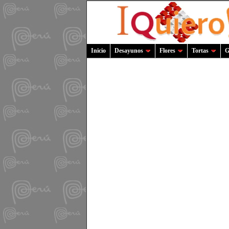
Inicio
Desayunos
Flores
Tortas
G