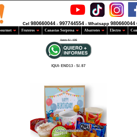
980660044
997744554
980660044
Cel
-
- Whatsapp
ourmet
Fruteros
Canastas Sorpresa
Abarrotes
Electro
Com
Antes S/. 106
IQUI- END13 - S/. 87