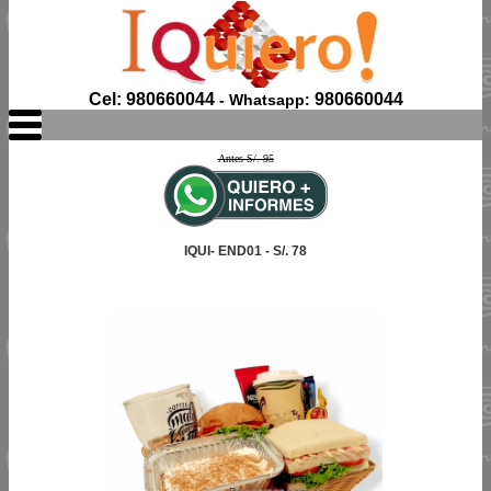
Cel: 980660044
980660044
- Whatsapp:
Antes S/. 95
IQUI- END01 - S/. 78