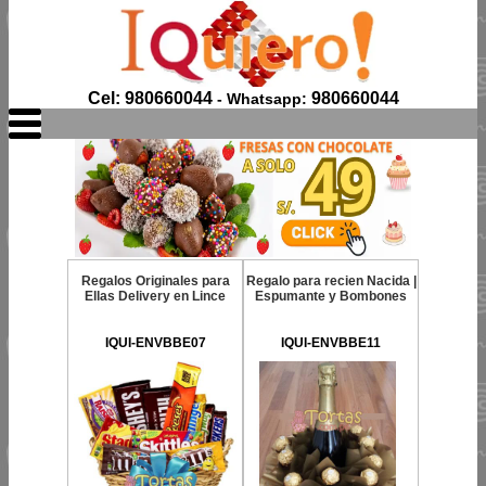
Cel: 980660044
980660044
- Whatsapp:
Regalos Originales para
Regalo para recien Nacida |
Ellas Delivery en Lince
Espumante y Bombones
IQUI-ENVBBE07
IQUI-ENVBBE11