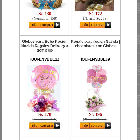
S/. 130
S/. 172
(
Normal S/. 158
)
(
Normal S/. 209
)
Globos para Bebe Recien
Regalo para recien Nacida |
Nacido Regalos Delivery a
chocolates con Globos
domicilio
IQUI-ENVBBE12
IQUI-ENVBBE09
S/. 178
S/. 196
(
Normal S/. 216
)
(
Normal S/. 238
)