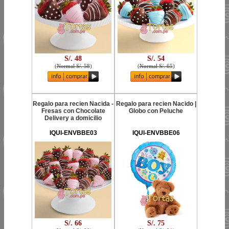
S/. 48
S/. 54
(
Normal S/. 58
)
(
Normal S/. 65
)
Regalo para recien Nacida -
Regalo para recien Nacido |
Fresas con Chocolate
Globo con Peluche
Delivery a domicilio
IQUI-ENVBBE03
IQUI-ENVBBE06
S/. 66
S/. 75