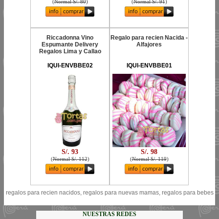
(
Normal S/. 80
)
(
Normal S/. 91
)
Riccadonna Vino
Regalo para recien Nacida -
Espumante Delivery
Alfajores
Regalos Lima y Callao
IQUI-ENVBBE02
IQUI-ENVBBE01
S/. 93
S/. 98
(
Normal S/. 112
)
(
Normal S/. 119
)
regalos para recien nacidos, regalos para nuevas mamas, regalos para bebes
NUESTRAS REDES