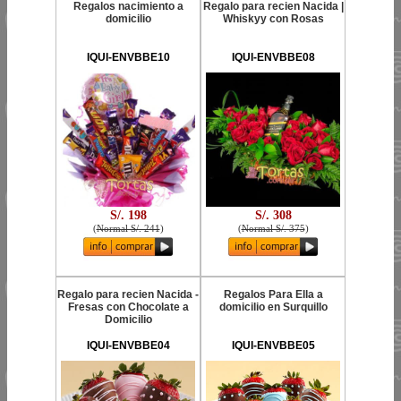
Regalos nacimiento a
Regalo para recien Nacida |
domicilio
Whiskyy con Rosas
IQUI-ENVBBE10
IQUI-ENVBBE08
S/. 198
S/. 308
(
Normal S/. 241
)
(
Normal S/. 375
)
Regalo para recien Nacida -
Regalos Para Ella a
Fresas con Chocolate a
domicilio en Surquillo
Domicilio
IQUI-ENVBBE04
IQUI-ENVBBE05