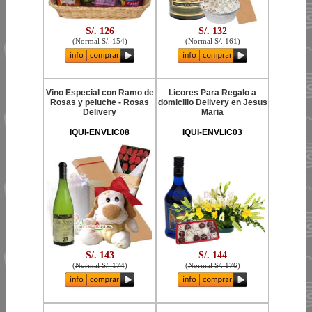
S/. 126
S/. 132
(
Normal S/. 154
)
(
Normal S/. 161
)
Vino Especial con Ramo de
Licores Para Regalo a
Rosas y peluche - Rosas
domicilio Delivery en Jesus
Delivery
Maria
IQUI-ENVLIC08
IQUI-ENVLIC03
S/. 143
S/. 144
(
Normal S/. 174
)
(
Normal S/. 176
)