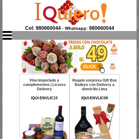
Cel: 980660044
980660044
- Whatsapp:
Vino Importado y
Regalo sorpresa Gift Box
complementos | Licores
Baileys con Delivery a
Delivery
domicilio Lima
IQUI-ENVLIC15
IQUI-ENVLIC09