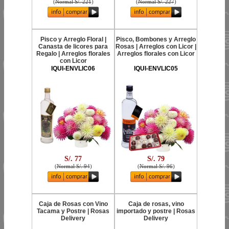
(
Normal S/. 221
)
(
Normal S/. 227
)
Pisco y Arreglo Floral |
Pisco, Bombones y Arreglo
Canasta de licores para
Rosas | Arreglos con Licor |
Regalo | Arreglos florales
Arreglos florales con Licor
con Licor
IQUI-ENVLIC06
IQUI-ENVLIC05
S/. 77
S/. 79
(
Normal S/. 94
)
(
Normal S/. 96
)
Caja de Rosas con Vino
Caja de rosas, vino
Tacama y Postre | Rosas
importado y postre | Rosas
Delivery
Delivery