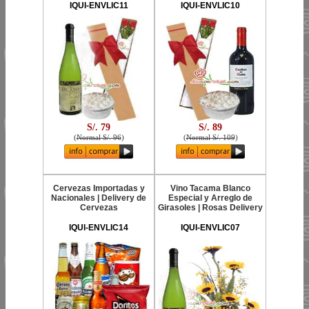
IQUI-ENVLIC11
IQUI-ENVLIC10
S/. 79
S/. 89
(
Normal S/. 96
)
(
Normal S/. 109
)
Cervezas Importadas y
Vino Tacama Blanco
Nacionales | Delivery de
Especial y Arreglo de
Cervezas
Girasoles | Rosas Delivery
IQUI-ENVLIC14
IQUI-ENVLIC07