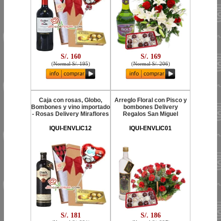
S/. 160
S/. 169
(
Normal S/. 195
)
(
Normal S/. 206
)
Caja con rosas, Globo,
Arreglo Floral con Pisco y
Bombones y vino importado
bombones Delivery
- Rosas Delivery Miraflores
Regalos San Miguel
IQUI-ENVLIC12
IQUI-ENVLIC01
S/. 181
S/. 186