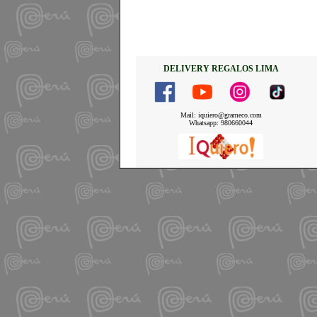
DELIVERY REGALOS LIMA
Mail: iquiero@grameco.com
Whatsapp: 980660044