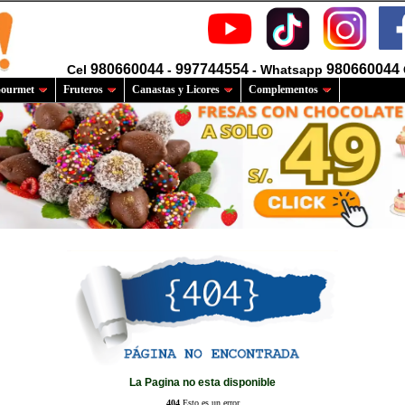
980660044
997744554
980660044
Cel
-
- Whatsapp
ourmet
Fruteros
Canastas y Licores
Complementos
La Pagina no esta disponible
404
Esto es un error