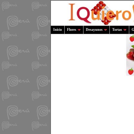
Inicio
Flores
Desayunos
Tortas
G