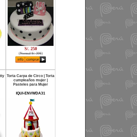
S/. 250
(
Normal S/. 306
)
tty
Torta Carpa de Circo | Torta
cumpleaños mujer |
Pasteles para Mujer
IQUI-ENVWDA31