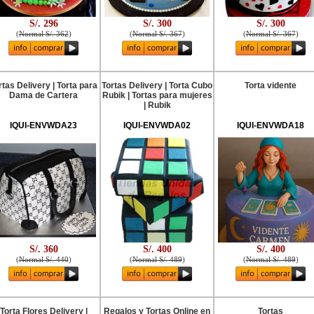
S/. 296
S/. 300
S/. 300
(
Normal S/. 362
)
(
Normal S/. 367
)
(
Normal S/. 367
)
rtas Delivery | Torta para
Tortas Delivery | Torta Cubo
Torta vidente
Dama de Cartera
Rubik | Tortas para mujeres
| Rubik
IQUI-ENVWDA23
IQUI-ENVWDA02
IQUI-ENVWDA18
S/. 360
S/. 400
S/. 400
(
Normal S/. 440
)
(
Normal S/. 489
)
(
Normal S/. 489
)
Torta Flores Delivery |
Regalos y Tortas Online en
Tortas