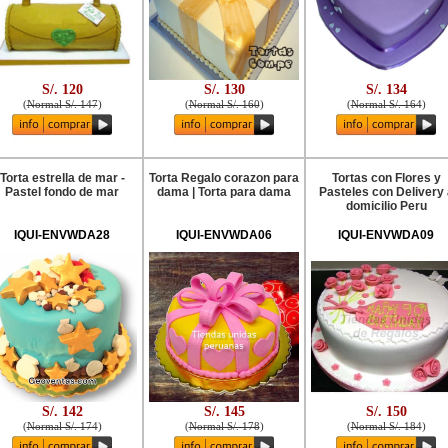
S/. 120
S/. 130
S/. 134
(
Normal S/. 147
)
(
Normal S/. 160
)
(
Normal S/. 164
)
Torta estrella de mar -
Torta Regalo corazon para
Tortas con Flores y
Pastel fondo de mar
dama | Torta para dama
Pasteles con Delivery 
domicilio Peru
IQUI-ENVWDA28
IQUI-ENVWDA06
IQUI-ENVWDA09
S/. 142
S/. 145
S/. 150
(
Normal S/. 174
)
(
Normal S/. 178
)
(
Normal S/. 184
)