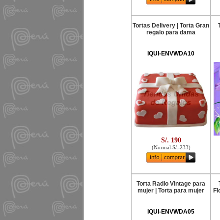
Tortas Delivery | Torta Gran
regalo para dama
IQUI-ENVWDA10
S/. 190
(
Normal S/. 233
)
Torta Radio Vintage para
mujer | Torta para mujer
Fl
IQUI-ENVWDA05