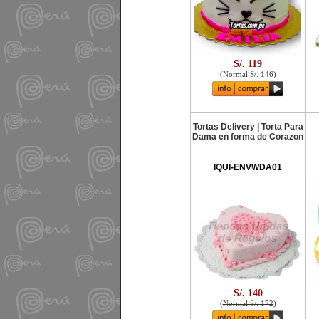
S/. 119
(
Normal S/. 146
)
Tortas Delivery | Torta Para
Dama en forma de Corazon
IQUI-ENVWDA01
S/. 140
(
Normal S/. 172
)