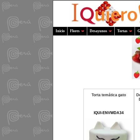
Inicio
Flores
Desayunos
Tortas
G
Torta temática gato
De
IQUI-ENVWDA34