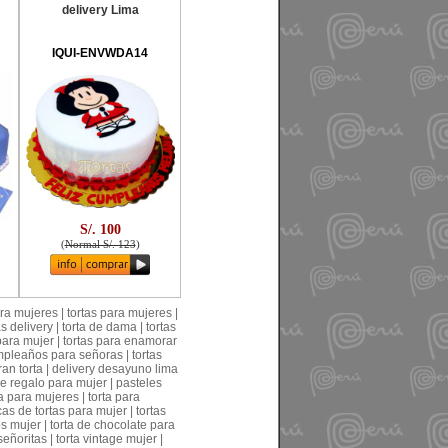
delivery Lima
IQUI-ENVWDA14
S/. 100
(
Normal S/. 123
)
a mujeres | tortas para mujeres |
s delivery | torta de dama | tortas
 para mujer | tortas para enamorar
mpleaños para señoras | tortas
ran torta | delivery desayuno lima
de regalo para mujer | pasteles
a para mujeres | torta para
s de tortas para mujer | tortas
 mujer | torta de chocolate para
oritas | torta vintage mujer |