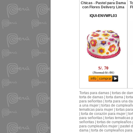
Chicas - Pastel para Dama
To
con Flores Delivery Lima
F
IQUI-ENVWFL03
S/. 70
(
Normal S/. 86
)
Tortas para damas | tortas de dam
torta de damas | torta dama | torta
para señoritas | torta para una da
a una mujer | tortas de cumpleaño
tematicas para mujer | tortas para
| torta de corazón para mujer | to
para señoritas | tortas tematicas
señoritas | tortas de cumpleaños 
para cumpleaños mujer | pastel de
dama | torta de cumpleaños para d