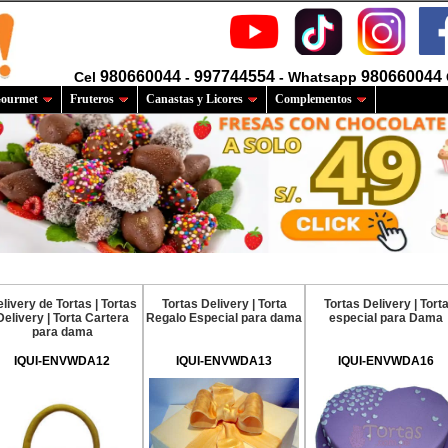
980660044
997744554
980660044
Cel
-
- Whatsapp
ourmet
Fruteros
Canastas y Licores
Complementos
livery de Tortas | Tortas
Tortas Delivery | Torta
Tortas Delivery | Tort
Delivery | Torta Cartera
Regalo Especial para dama
especial para Dama
para dama
IQUI-ENVWDA12
IQUI-ENVWDA13
IQUI-ENVWDA16