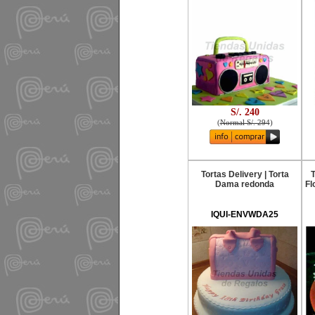
S/. 240
(
Normal S/. 294
)
Tortas Delivery | Torta
T
Dama redonda
Fl
IQUI-ENVWDA25