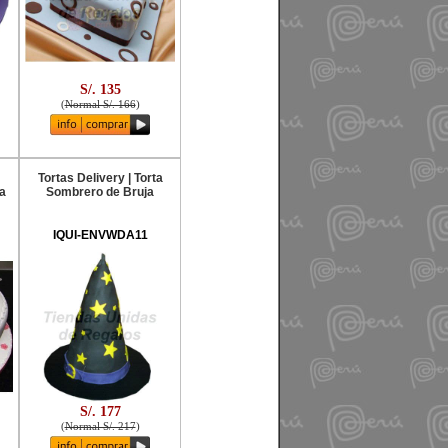
S/. 135
(
Normal S/. 166
)
Tortas Delivery | Torta
a
Sombrero de Bruja
IQUI-ENVWDA11
S/. 177
(
Normal S/. 217
)