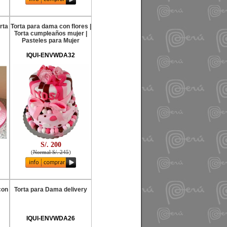
rta
Torta para dama con flores |
Torta cumpleaños mujer |
Pasteles para Mujer
IQUI-ENVWDA32
S/. 200
(
Normal S/. 245
)
con
Torta para Dama delivery
IQUI-ENVWDA26