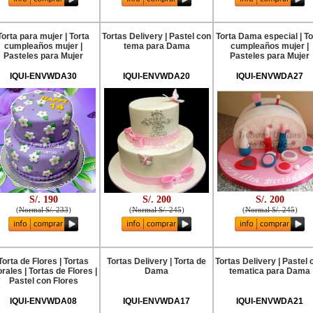
Torta para mujer | Torta
Tortas Delivery | Pastel con
Torta Dama especial | To
cumpleaños mujer |
tema para Dama
cumpleaños mujer |
Pasteles para Mujer
Pasteles para Mujer
IQUI-ENVWDA30
IQUI-ENVWDA20
IQUI-ENVWDA27
S/. 190
S/. 200
S/. 200
(
Normal S/. 233
)
(
Normal S/. 245
)
(
Normal S/. 245
)
Torta de Flores | Tortas
Tortas Delivery | Torta de
Tortas Delivery | Pastel 
orales | Tortas de Flores |
Dama
tematica para Dama
Pastel con Flores
IQUI-ENVWDA08
IQUI-ENVWDA17
IQUI-ENVWDA21