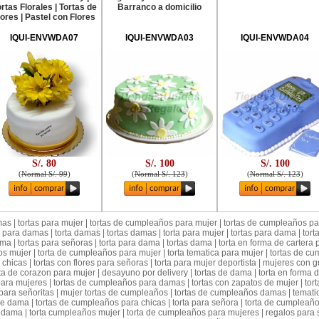
rtas Florales | Tortas de
Barranco a domicilio
lores | Pastel con Flores
IQUI-ENVWDA07
IQUI-ENVWDA03
IQUI-ENVWDA04
S/. 80
S/. 100
S/. 100
(
Normal S/. 99
)
(
Normal S/. 123
)
(
Normal S/. 123
)
as | tortas para mujer | tortas de cumpleaños para mujer | tortas de cumpleaños par
 para damas | torta damas | tortas damas | torta para mujer | tortas para dama | torta
ma | tortas para señoras | torta para dama | tortas dama | torta en forma de cartera
s mujer | torta de cumpleaños para mujer | torta tematica para mujer | tortas de cu
 chicas | tortas con flores para señoras | torta para mujer deportista | mujeres con g
rta de corazon para mujer | desayuno por delivery | tortas de dama | torta en forma 
 para mujeres | tortas de cumpleaños para damas | tortas con zapatos de mujer | tort
para señoritas | mujer tortas de cumpleaños | tortas de cumpleaños damas | tematica
 dama | tortas de cumpleaños para chicas | torta para señora | torta de cumpleaños
ama | torta cumpleaños mujer | torta de cumpleaños para mujeres | regalos para señ