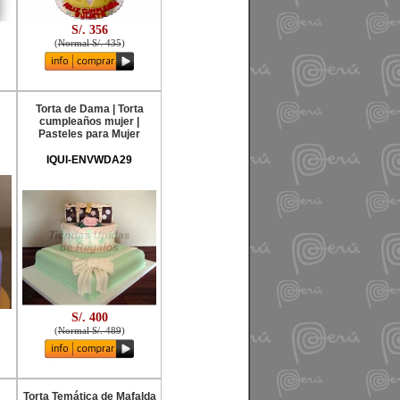
S/. 356
(
Normal S/. 435
)
Torta de Dama | Torta
cumpleaños mujer |
Pasteles para Mujer
IQUI-ENVWDA29
S/. 400
(
Normal S/. 489
)
Torta Temática de Mafalda