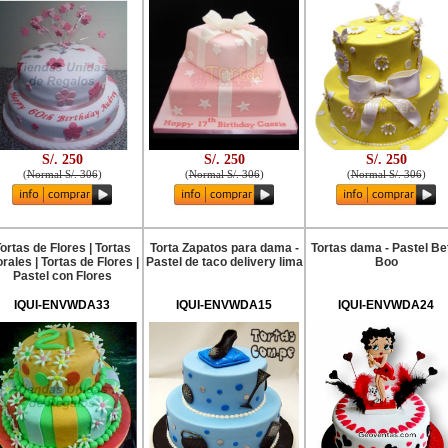
S/. 250
S/. 250
S/. 250
(
Normal S/. 306
)
(
Normal S/. 306
)
(
Normal S/. 306
)
ortas de Flores | Tortas
Torta Zapatos para dama -
Tortas dama - Pastel Be
orales | Tortas de Flores |
Pastel de taco delivery lima
Boo
Pastel con Flores
IQUI-ENVWDA33
IQUI-ENVWDA15
IQUI-ENVWDA24