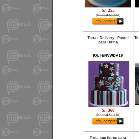
S/. 255
(
Normal S/. 312
)
Tortas Delivery | Pastel
To
para Dama
IQUI-ENVWDA19
S/. 360
(
Normal S/. 440
)
Torta con flores para