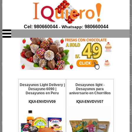
Cel: 980660044
980660044
- Whatsapp:
Desayunos Light Delivery |
Desayunos light -
Desayuno 6090 |
Desayunos para
Desayunos en Peru
aniversario en Chorrillos
IQUI-ENVDVV09
IQUI-ENVDVV07