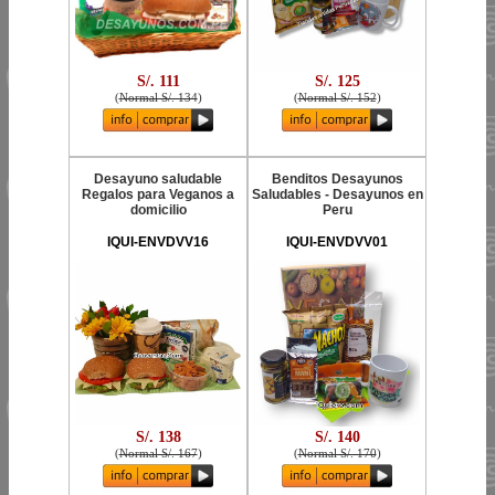
S/. 111
S/. 125
(
Normal S/. 134
)
(
Normal S/. 152
)
Desayuno saludable
Benditos Desayunos
Regalos para Veganos a
Saludables - Desayunos en
domicilio
Peru
IQUI-ENVDVV16
IQUI-ENVDVV01
S/. 138
S/. 140
(
Normal S/. 167
)
(
Normal S/. 170
)