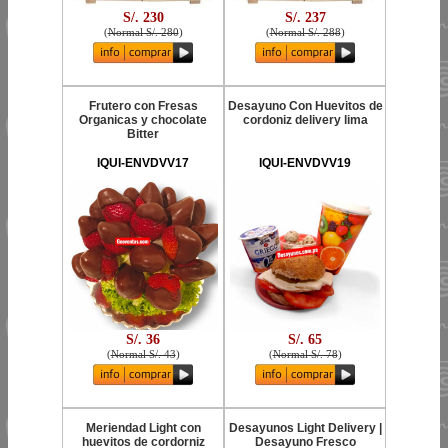
S/. 230
S/. 237
(
Normal S/. 280
)
(
Normal S/. 288
)
Frutero con Fresas
Desayuno Con Huevitos de
Organicas y chocolate
cordoniz delivery lima
Bitter
IQUI-ENVDVV17
IQUI-ENVDVV19
S/. 36
S/. 65
(
Normal S/. 43
)
(
Normal S/. 78
)
Meriendad Light con
Desayunos Light Delivery |
huevitos de cordorniz
Desayuno Fresco