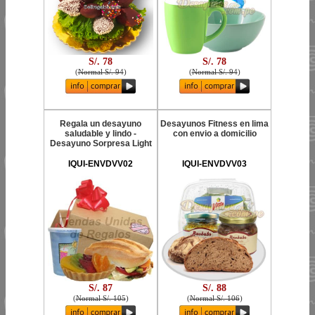
S/. 78
S/. 78
(
Normal S/. 94
)
(
Normal S/. 94
)
Regala un desayuno
Desayunos Fitness en lima
saludable y lindo -
con envio a domicilio
Desayuno Sorpresa Light
IQUI-ENVDVV02
IQUI-ENVDVV03
S/. 87
S/. 88
(
Normal S/. 105
)
(
Normal S/. 106
)