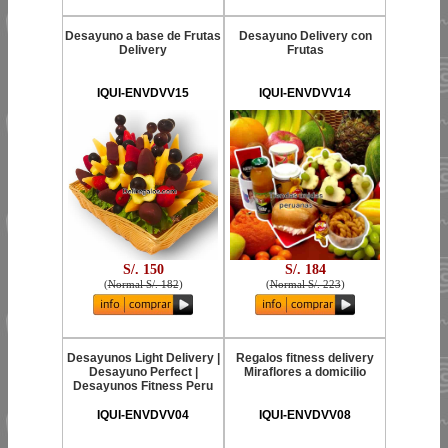
Desayuno a base de Frutas
Desayuno Delivery con
Delivery
Frutas
IQUI-ENVDVV15
IQUI-ENVDVV14
S/. 150
S/. 184
(
Normal S/. 182
)
(
Normal S/. 223
)
Desayunos Light Delivery |
Regalos fitness delivery
Desayuno Perfect |
Miraflores a domicilio
Desayunos Fitness Peru
IQUI-ENVDVV04
IQUI-ENVDVV08