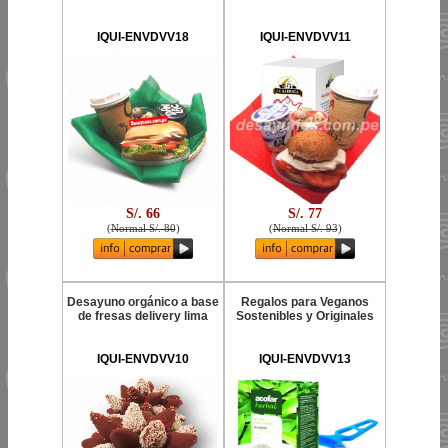
IQUI-ENVDVV18
IQUI-ENVDVV11
S/. 66
S/. 77
(
Normal S/. 80
)
(
Normal S/. 93
)
Desayuno orgánico a base
Regalos para Veganos
de fresas delivery lima
Sostenibles y Originales
IQUI-ENVDVV10
IQUI-ENVDVV13