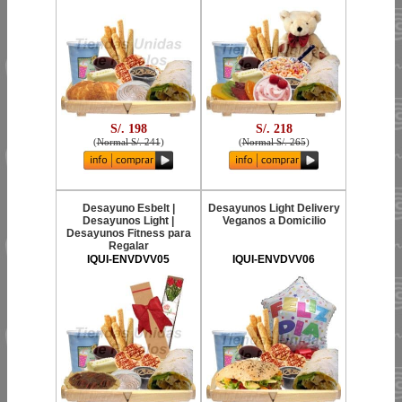
S/. 198
S/. 218
(
Normal S/. 241
)
(
Normal S/. 265
)
Desayuno Esbelt |
Desayunos Light Delivery
Desayunos Light |
Veganos a Domicilio
Desayunos Fitness para
Regalar
IQUI-ENVDVV05
IQUI-ENVDVV06