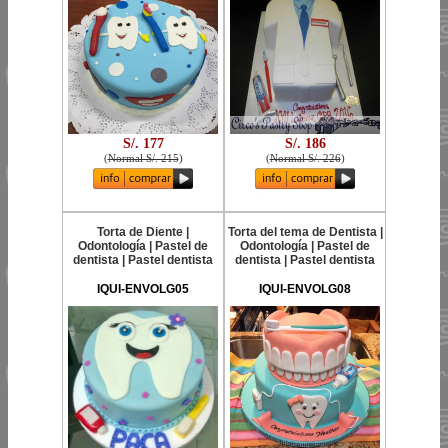
S/. 177
S/. 186
(
Normal S/. 215
)
(
Normal S/. 226
)
Torta de Diente |
Torta del tema de Dentista |
Odontología | Pastel de
Odontología | Pastel de
dentista | Pastel dentista
dentista | Pastel dentista
IQUI-ENVOLG05
IQUI-ENVOLG08