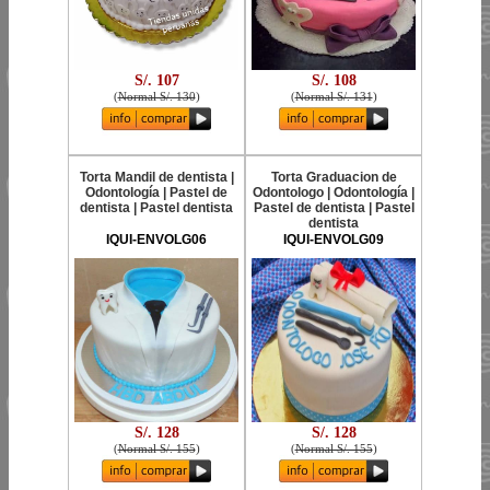
S/. 107
S/. 108
(
Normal S/. 130
)
(
Normal S/. 131
)
Torta Mandil de dentista |
Torta Graduacion de
Odontología | Pastel de
Odontologo | Odontología |
dentista | Pastel dentista
Pastel de dentista | Pastel
dentista
IQUI-ENVOLG06
IQUI-ENVOLG09
S/. 128
S/. 128
(
Normal S/. 155
)
(
Normal S/. 155
)