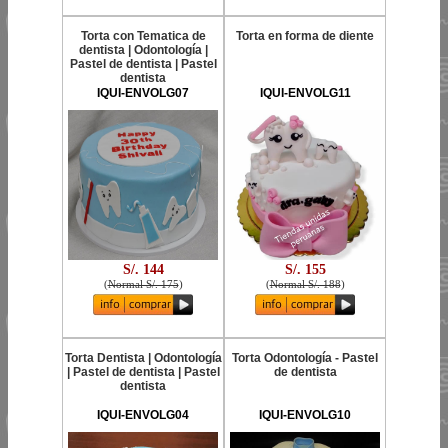
Torta con Tematica de
Torta en forma de diente
dentista | Odontología |
Pastel de dentista | Pastel
dentista
IQUI-ENVOLG07
IQUI-ENVOLG11
S/. 144
S/. 155
(
Normal S/. 175
)
(
Normal S/. 188
)
Torta Dentista | Odontología
Torta Odontología - Pastel
| Pastel de dentista | Pastel
de dentista
dentista
IQUI-ENVOLG04
IQUI-ENVOLG10