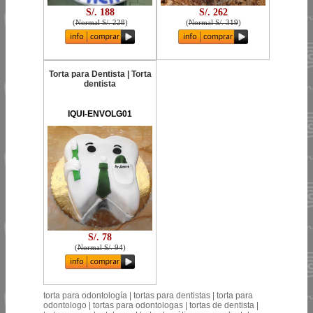
S/. 188
S/. 262
(
Normal S/. 228
)
(
Normal S/. 319
)
Torta para Dentista | Torta
dentista
IQUI-ENVOLG01
S/. 78
(
Normal S/. 94
)
torta para odontología | tortas para dentistas | torta para
odontologo | tortas para odontologas | tortas de dentista |