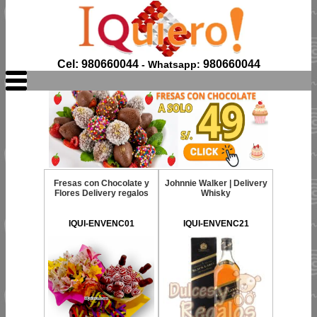
Cel: 980660044
980660044
- Whatsapp:
Fresas con Chocolate y
Johnnie Walker | Delivery
Flores Delivery regalos
Whisky
IQUI-ENVENC01
IQUI-ENVENC21