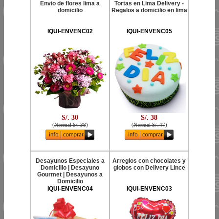
Envio de flores lima a
Tortas en Lima Delivery -
domicilio
Regalos a domicilio en lima
IQUI-ENVENC02
IQUI-ENVENC05
S/. 30
S/. 38
(
Normal S/. 38
)
(
Normal S/. 47
)
Desayunos Especiales a
Arreglos con chocolates y
Domicilio | Desayuno
globos con Delivery Lince
Gourmet | Desayunos a
Domicilio
IQUI-ENVENC04
IQUI-ENVENC03