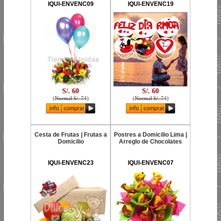
IQUI-ENVENC09
IQUI-ENVENC19
S/. 60
S/. 60
(
Normal S/. 74
)
(
Normal S/. 74
)
Cesta de Frutas | Frutas a
Postres a Domicilio Lima |
Domicilio
Arreglo de Chocolates
IQUI-ENVENC23
IQUI-ENVENC07