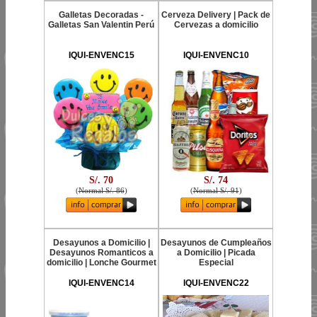
Galletas Decoradas -
Cerveza Delivery | Pack de
Galletas San Valentin Perú
Cervezas a domicilio
IQUI-ENVENC15
IQUI-ENVENC10
S/. 70
S/. 74
(
Normal S/. 86
)
(
Normal S/. 91
)
Desayunos a Domicilio |
Desayunos de Cumpleaños
Desayunos Romanticos a
a Domicilio | Picada
domicilio | Lonche Gourmet
Especial
IQUI-ENVENC14
IQUI-ENVENC22