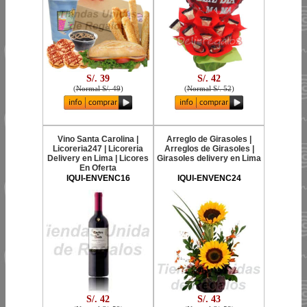
S/. 39
S/. 42
(
Normal S/. 49
)
(
Normal S/. 52
)
Vino Santa Carolina |
Arreglo de Girasoles |
Licoreria247 | Licoreria
Arreglos de Girasoles |
Delivery en Lima | Licores
Girasoles delivery en Lima
En Oferta
IQUI-ENVENC16
IQUI-ENVENC24
S/. 42
S/. 43