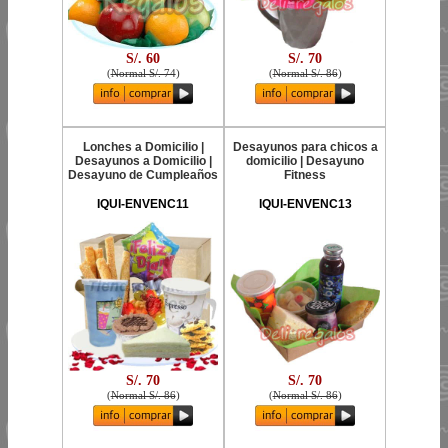
S/. 60
S/. 70
(
Normal S/. 74
)
(
Normal S/. 86
)
Lonches a Domicilio |
Desayunos para chicos a
Desayunos a Domicilio |
domicilio | Desayuno
Desayuno de Cumpleaños
Fitness
IQUI-ENVENC11
IQUI-ENVENC13
S/. 70
S/. 70
(
Normal S/. 86
)
(
Normal S/. 86
)