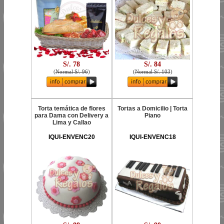
S/. 78
S/. 84
(
Normal S/. 96
)
(
Normal S/. 103
)
Torta temática de flores
Tortas a Domicilio | Torta
para Dama con Delivery a
Piano
Lima y Callao
IQUI-ENVENC20
IQUI-ENVENC18