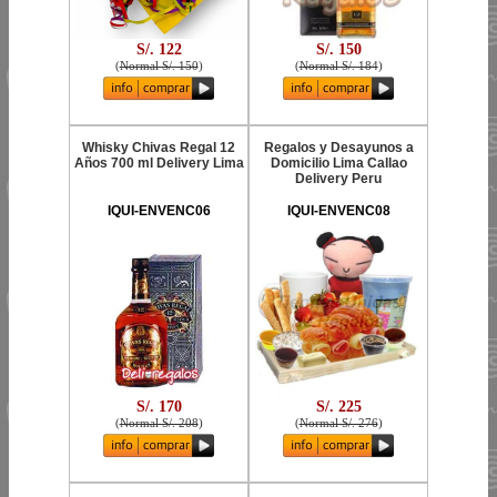
S/. 122
S/. 150
(
Normal S/. 150
)
(
Normal S/. 184
)
Whisky Chivas Regal 12
Regalos y Desayunos a
Años 700 ml Delivery Lima
Domicilio Lima Callao
Delivery Peru
IQUI-ENVENC06
IQUI-ENVENC08
S/. 170
S/. 225
(
Normal S/. 208
)
(
Normal S/. 276
)