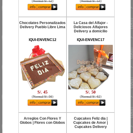
(
Normal S/. 52
)
(
Normal S/. 53
)
Chocolates Personalizados
La Casa del Alfajor -
Delivery Pueblo Libre Lima
Deliciosos Alfajores
Delivery a domicilio
IQUI-ENVENC12
IQUI-ENVENC17
S/. 45
S/. 50
(
Normal S/. 56
)
(
Normal S/. 62
)
Arreglos Con Flores Y
Cupcakes Feliz dia |
Globos | Flores con Globos
Cupcakes de Amor |
Cupcakes Delivery