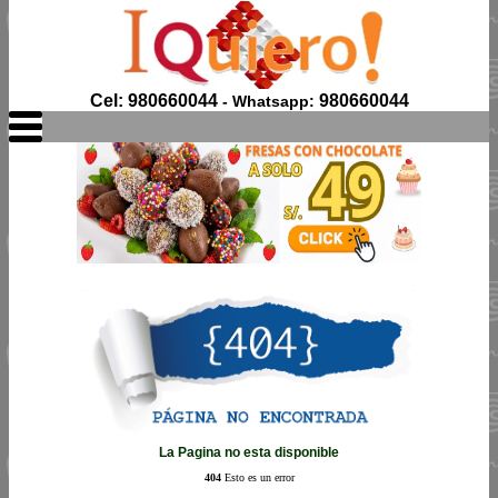
Cel: 980660044
980660044
- Whatsapp:
La Pagina no esta disponible
404
Esto es un error