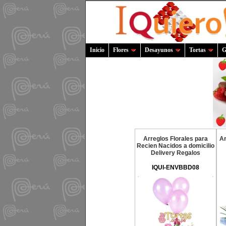
Inicio
Flores
Desayunos
Tortas
G
Arreglos Florales para
Ar
Recien Nacidos a domicilio
Delivery Regalos
IQUI-ENVBBD08