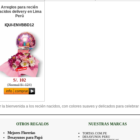
Arreglos para recién
acidos delivery en Lima
Perú
IQUI-ENVBBD12
S/. 102
(
Normal S/. 124
)
 la bienvenida a los recién nacidos, con colores suaves y delicados para celebrar 
OTROS REGALOS
NUESTRAS MARCAS
Mejores Florerias
TORTAS.COM.PE
DESAYUNOS PERU
Desayunos para Papá