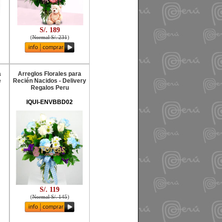
S/. 189
(
Normal S/. 231
)
a
Arreglos Florales para
e
Recién Nacidos - Delivery
Regalos Peru
IQUI-ENVBBD02
S/. 119
(
Normal S/. 145
)