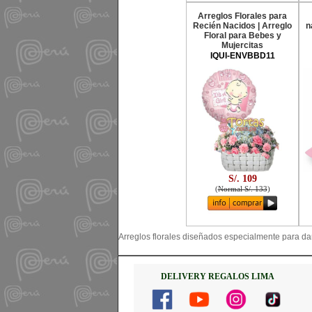
Arreglos Florales para
Recién Nacidos | Arreglo
n
Floral para Bebes y
Mujercitas
IQUI-ENVBBD11
S/. 109
(
Normal S/. 133
)
Arreglos florales diseñados especialmente para dar
DELIVERY REGALOS LIMA