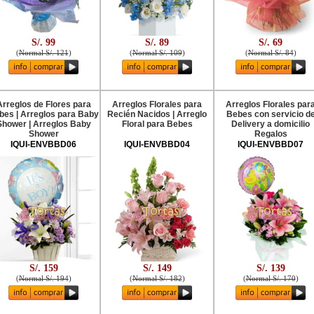
S/. 99
S/. 89
S/. 69
(
Normal S/. 121
)
(
Normal S/. 109
)
(
Normal S/. 84
)
Arreglos de Flores para
Arreglos Florales para
Arreglos Florales par
bes | Arreglos para Baby
Recién Nacidos | Arreglo
Bebes con servicio d
Shower | Arreglos Baby
Floral para Bebes
Delivery a domicilio
Shower
Regalos
IQUI-ENVBBD06
IQUI-ENVBBD04
IQUI-ENVBBD07
S/. 159
S/. 149
S/. 139
(
Normal S/. 194
)
(
Normal S/. 182
)
(
Normal S/. 170
)