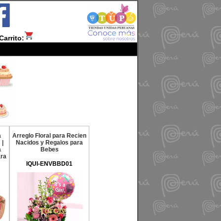
Carrito:
a
Arreglo Floral para Recien
 |
Nacidos y Regalos para
a
Bebes
ara
IQUI-ENVBBD01