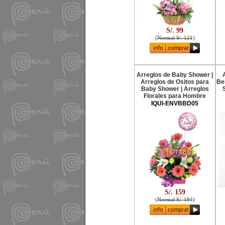
S/. 99
(
Normal S/. 121
)
Arreglos de Baby Shower |
Arreglos de Ositos para
Be
Baby Shower | Arreglos
Florales para Hombre
IQUI-ENVBBD05
S/. 159
(
Normal S/. 194
)