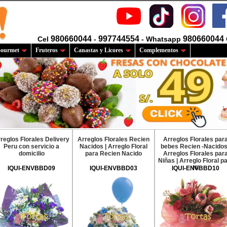
980660044
997744554
980660044
Cel
-
- Whatsapp
ourmet
Fruteros
Canastas y Licores
Complementos
reglos Florales Delivery
Arreglos Florales Recien
Arreglos Florales par
Peru con servicio a
Nacidos | Arreglo Floral
bebes Recien -Nacidos
domicilio
para Recien Nacido
Arreglos Florales par
Niñas | Arreglo Floral p
Ni
IQUI-ENVBBD09
IQUI-ENVBBD03
IQUI-ENVBBD10