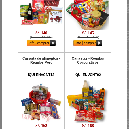
S/. 140
S/. 145
(
Normal S/. 172
)
(
Normal S/. 178
)
Canasta de alimentos -
Canastas - Regalos
Regalos Perú
Corporativos
IQUI-ENVCNT13
IQUI-ENVCNT02
S/. 162
S/. 168