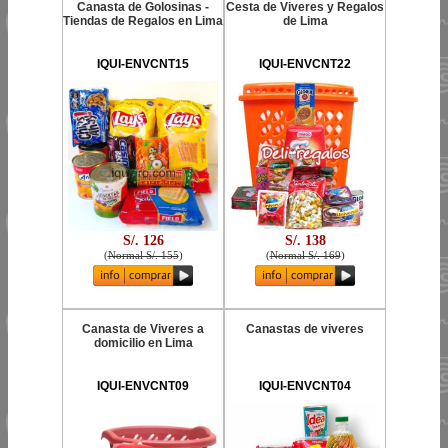
Canasta de Golosinas -
Cesta de Viveres y Regalos
Tiendas de Regalos en Lima
de Lima
IQUI-ENVCNT15
IQUI-ENVCNT22
S/. 126
S/. 138
(
Normal S/. 155
)
(
Normal S/. 169
)
Canasta de Viveres a
Canastas de viveres
domicilio en Lima
IQUI-ENVCNT09
IQUI-ENVCNT04