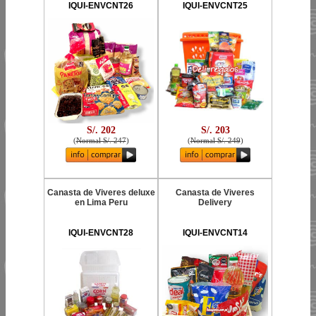
IQUI-ENVCNT26
IQUI-ENVCNT25
S/. 202
S/. 203
(
Normal S/. 247
)
(
Normal S/. 249
)
Canasta de Viveres deluxe
Canasta de Viveres
en Lima Peru
Delivery
IQUI-ENVCNT28
IQUI-ENVCNT14