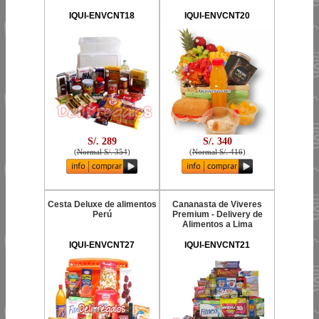
IQUI-ENVCNT18
IQUI-ENVCNT20
S/. 289
S/. 340
(
Normal S/. 354
)
(
Normal S/. 416
)
Cesta Deluxe de alimentos
Cananasta de Viveres
Perú
Premium - Delivery de
Alimentos a Lima
IQUI-ENVCNT27
IQUI-ENVCNT21