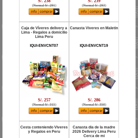
S/. 238
S/. 239
(
Normal S/. 291
)
(
Normal S/. 293
)
Caja de Víveres delivery a
Canasta Viveres en Maletin
Lima - Regalos a domicilio
Lima Peru
IQUI-ENVCNT07
IQUI-ENVCNT19
S/. 257
S/. 286
(
Normal S/. 315
)
(
Normal S/. 350
)
Cesta conteniendo Viveres
Canasta dia de la madre
y Regalos en Peru
2026 Delivery Lima Peru
Cerca de mi