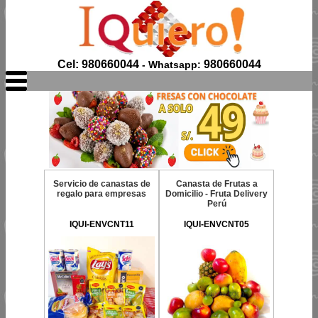
Cel: 980660044
980660044
- Whatsapp:
Servicio de canastas de
Canasta de Frutas a
regalo para empresas
Domicilio - Fruta Delivery
Perú
IQUI-ENVCNT11
IQUI-ENVCNT05