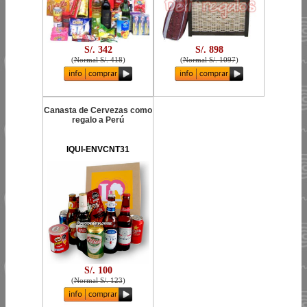
S/. 342
S/. 898
(
Normal S/. 418
)
(
Normal S/. 1097
)
Canasta de Cervezas como
regalo a Perú
IQUI-ENVCNT31
S/. 100
(
Normal S/. 123
)