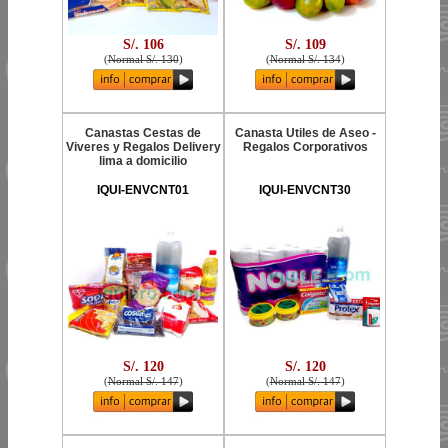
S/. 106
S/. 109
(
Normal S/. 130
)
(
Normal S/. 134
)
Canastas Cestas de
Canasta Utiles de Aseo -
Viveres y Regalos Delivery
Regalos Corporativos
lima a domicilio
IQUI-ENVCNT01
IQUI-ENVCNT30
S/. 120
S/. 120
(
Normal S/. 147
)
(
Normal S/. 147
)