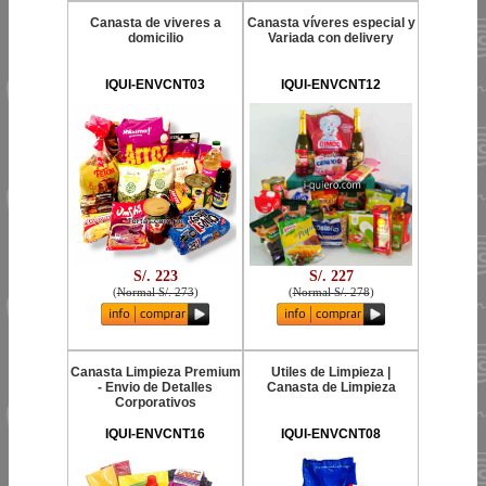
Canasta de viveres a
Canasta víveres especial y
domicilio
Variada con delivery
IQUI-ENVCNT03
IQUI-ENVCNT12
S/. 223
S/. 227
(
Normal S/. 273
)
(
Normal S/. 278
)
Canasta Limpieza Premium
Utiles de Limpieza |
- Envio de Detalles
Canasta de Limpieza
Corporativos
IQUI-ENVCNT16
IQUI-ENVCNT08