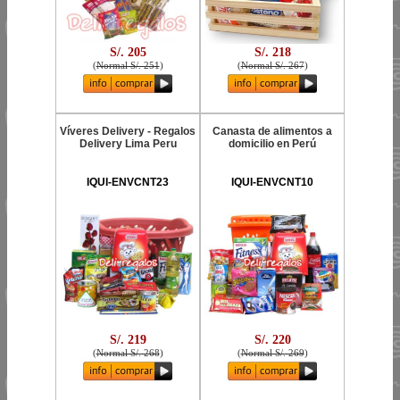
S/. 205
S/. 218
(
Normal S/. 251
)
(
Normal S/. 267
)
Víveres Delivery - Regalos
Canasta de alimentos a
Delivery Lima Peru
domicilio en Perú
IQUI-ENVCNT23
IQUI-ENVCNT10
S/. 219
S/. 220
(
Normal S/. 268
)
(
Normal S/. 269
)