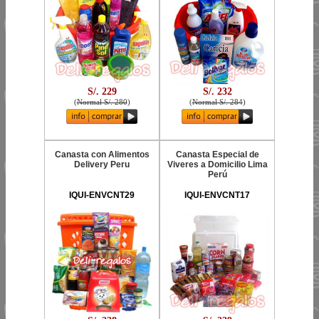
S/. 229
S/. 232
(
Normal S/. 280
)
(
Normal S/. 284
)
Canasta con Alimentos
Canasta Especial de
Delivery Peru
Viveres a Domicilio Lima
Perú
IQUI-ENVCNT29
IQUI-ENVCNT17