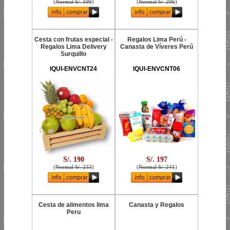
(
Normal S/. 199
)
(
Normal S/. 206
)
Cesta con frutas especial -
Regalos Lima Perú -
Regalos Lima Delivery
Canasta de Víveres Perú
Surquillo
IQUI-ENVCNT24
IQUI-ENVCNT06
S/. 190
S/. 197
(
Normal S/. 233
)
(
Normal S/. 241
)
Cesta de alimentos lima
Canasta y Regalos
Peru