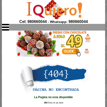
Cel: 980660044
980660044
- Whatsapp:
La Pagina no esta disponible
404
Esto es un error