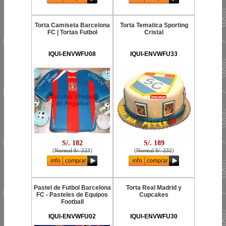
Torta Camiseta Barcelona
Torta Tematica Sporting
FC | Tortas Futbol
Cristal
IQUI-ENVWFU08
IQUI-ENVWFU33
S/. 182
S/. 189
(
Normal S/. 223
)
(
Normal S/. 232
)
Pastel de Futbol Barcelona
Torta Real Madrid y
FC - Pasteles de Equipos
Cupcakes
Football
IQUI-ENVWFU02
IQUI-ENVWFU30