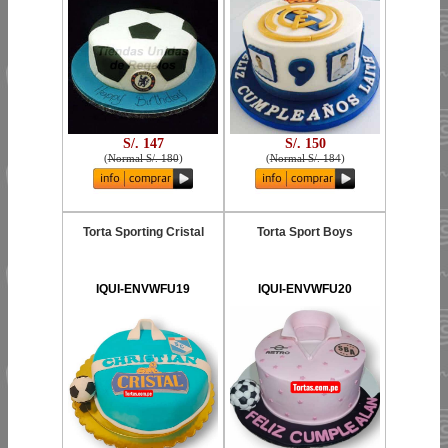
S/. 147
S/. 150
(
Normal S/. 180
)
(
Normal S/. 184
)
Torta Sporting Cristal
Torta Sport Boys
IQUI-ENVWFU19
IQUI-ENVWFU20