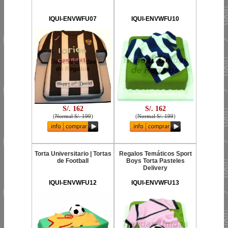
IQUI-ENVWFU07
IQUI-ENVWFU10
S/. 162
S/. 162
(
Normal S/. 199
)
(
Normal S/. 199
)
Torta Universitario | Tortas
Regalos Temáticos Sport
de Football
Boys Torta Pasteles
Delivery
IQUI-ENVWFU12
IQUI-ENVWFU13