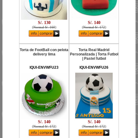
S/. 130
S/. 140
(
Normal S/. 160
)
(
Normal S/. 172
)
Torta de FootBall con pelota
Torta Real Madrid
delivery lima
Personalizada | Torta Futbol
| Pastel futbol
IQUI-ENVWFU23
IQUI-ENVWFU26
S/. 140
S/. 140
(
Normal S/. 172
)
(
Normal S/. 172
)