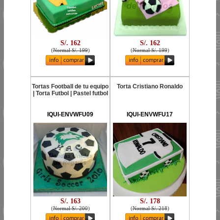
S/. 162
S/. 162
(
Normal S/. 199
)
(
Normal S/. 199
)
Tortas Football de tu equipo
Torta Cristiano Ronaldo
| Torta Futbol | Pastel futbol
IQUI-ENVWFU09
IQUI-ENVWFU17
S/. 163
S/. 178
(
Normal S/. 200
)
(
Normal S/. 218
)