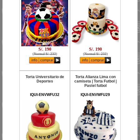
S/. 190
S/. 190
(
Normal S/. 233
)
(
Normal S/. 233
)
Torta Universitario de
Torta Alianza Lima con
Deportes
camiseta | Torta Futbol |
Pastel futbol
IQUI-ENVWFU32
IQUI-ENVWFU29