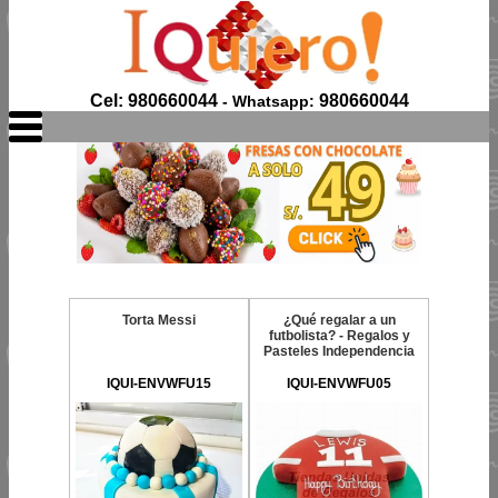
Cel: 980660044
980660044
- Whatsapp:
Torta Messi
¿Qué regalar a un
futbolista? - Regalos y
Pasteles Independencia
IQUI-ENVWFU15
IQUI-ENVWFU05