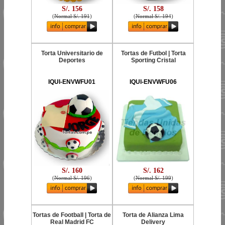
S/. 156
S/. 158
(
Normal S/. 191
)
(
Normal S/. 194
)
Torta Universitario de
Tortas de Futbol | Torta
Deportes
Sporting Cristal
IQUI-ENVWFU01
IQUI-ENVWFU06
S/. 160
S/. 162
(
Normal S/. 196
)
(
Normal S/. 199
)
Tortas de Football | Torta de
Torta de Alianza Lima
Real Madrid FC
Delivery