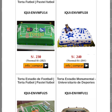
Torta Futbol | Pastel futbol
IQUI-ENVWFU14
IQUI-ENVWFU28
S/. 230
S/. 240
(
Normal S/. 282
)
(
Normal S/. 294
)
Torta Estadio de Football |
Torta Estadio Monumental -
Torta Futbol | Pastel futbol
Universitario de Deportes
IQUI-ENVWFU25
IQUI-ENVWFU11