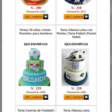
S/. 200
S/. 210
(
Normal S/. 245
)
(
Normal S/. 257
)
Tortas 50 años cristal -
Torta Alianza Lima con
Pasteles para hombres
Pelota | Torta Futbol | Pastel
futbol
IQUI-ENVWFU18
IQUI-ENVWFU16
S/. 219
S/. 220
(
Normal S/. 268
)
(
Normal S/. 269
)
Torta Cancha de Football |
Torta Alianza Lima