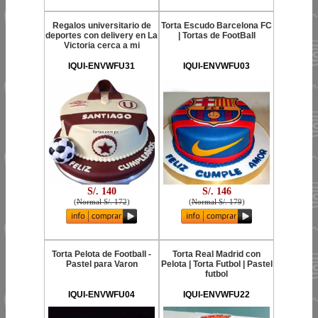
Regalos universitario de
Torta Escudo Barcelona FC
deportes con delivery en La
| Tortas de FootBall
Victoria cerca a mi
IQUI-ENVWFU31
IQUI-ENVWFU03
S/. 140
S/. 146
(
Normal S/. 172
)
(
Normal S/. 179
)
Torta Pelota de Football -
Torta Real Madrid con
Pastel para Varon
Pelota | Torta Futbol | Pastel
futbol
IQUI-ENVWFU04
IQUI-ENVWFU22