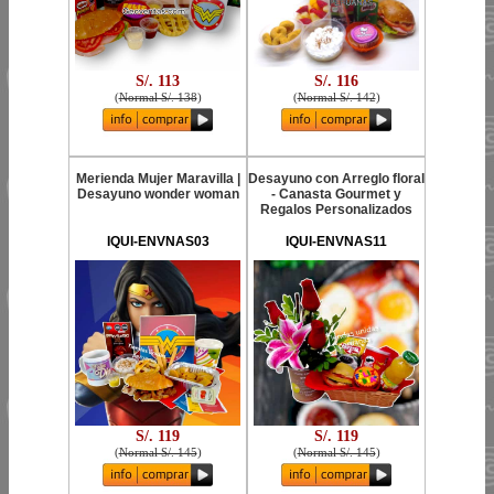
S/. 113
S/. 116
(
Normal S/. 138
)
(
Normal S/. 142
)
Merienda Mujer Maravilla |
Desayuno con Arreglo floral
Desayuno wonder woman
- Canasta Gourmet y
Regalos Personalizados
IQUI-ENVNAS03
IQUI-ENVNAS11
S/. 119
S/. 119
(
Normal S/. 145
)
(
Normal S/. 145
)