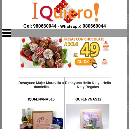
Cel: 980660044
980660044
- Whatsapp:
Desayuno Mujer Maravilla a
Desayuno Hello Kitty - Hello
domicilio
Kitty Regalos
IQUI-ENVNAS15
IQUI-ENVNAS12