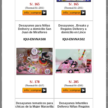
S/. 165
S/. 165
(
Normal S/. 201
)
(
Normal S/. 201
)
Desayunos para Niñas
Desayunos , Breaks y
Delivery a domicilio San
Regalos Delivery a
Juan de Miraflores
domicilio en Lince
IQUI-ENVNAS08
IQUI-ENVNAS02
S/. 178
S/. 205
(
Normal S/. 217
)
(
Normal S/. 250
)
Desayunos tematicos para
Desayunos Infantiles
chicas de la Mujer Maravilla
Delivery Niñas Regalos