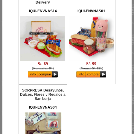
Delivery
IQUI-ENVNAS14
IQUI-ENVNAS01
S/. 69
S/. 99
(
Normal S/. 84
)
(
Normal S/. 121
)
SORPRESA Desayunos,
Dulces, Flores y Regalos a
San borja
IQUI-ENVNAS04