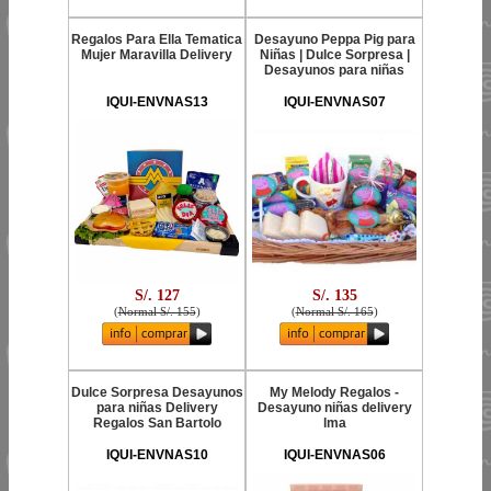
Regalos Para Ella Tematica
Desayuno Peppa Pig para
Mujer Maravilla Delivery
Niñas | Dulce Sorpresa |
Desayunos para niñas
IQUI-ENVNAS13
IQUI-ENVNAS07
S/. 127
S/. 135
(
Normal S/. 155
)
(
Normal S/. 165
)
Dulce Sorpresa Desayunos
My Melody Regalos -
para niñas Delivery
Desayuno niñas delivery
Regalos San Bartolo
lma
IQUI-ENVNAS10
IQUI-ENVNAS06