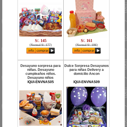
S/. 145
S/. 161
(
Normal S/. 177
)
(
Normal S/. 196
)
Desayuno sorpresa para
Dulce Sorpresa Desayunos
niñas. Desayuno
para niñas Delivery a
cumpleaños niños.
domicilio Ancon
Desayuno niños
IQUI-ENVNAS05
IQUI-ENVNAS09