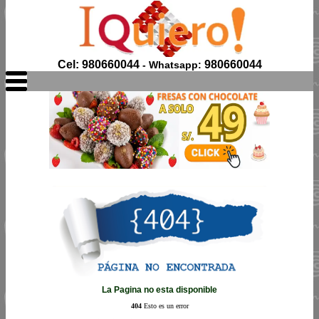
Cel: 980660044
980660044
- Whatsapp:
La Pagina no esta disponible
404
Esto es un error