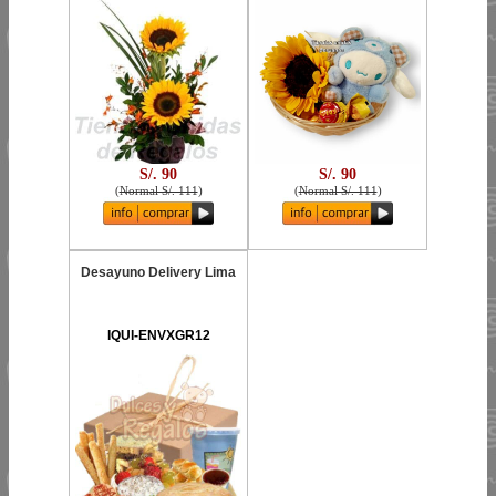
S/. 90
S/. 90
(
Normal S/. 111
)
(
Normal S/. 111
)
Desayuno Delivery Lima
IQUI-ENVXGR12