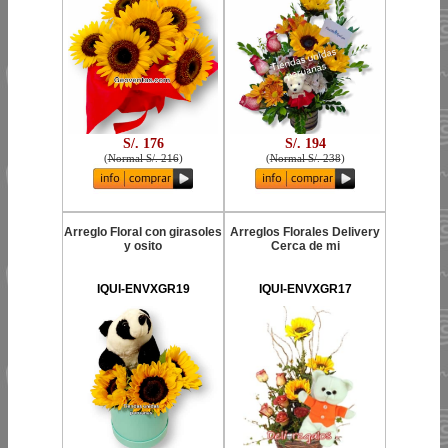
S/. 176
S/. 194
(
Normal S/. 216
)
(
Normal S/. 238
)
Arreglo Floral con girasoles
Arreglos Florales Delivery
y osito
Cerca de mi
IQUI-ENVXGR19
IQUI-ENVXGR17