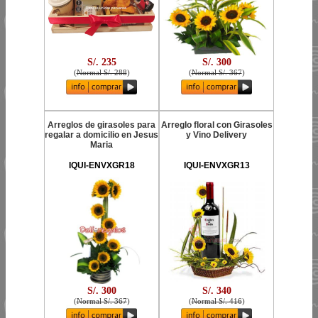
S/. 235
S/. 300
(
Normal S/. 288
)
(
Normal S/. 367
)
Arreglos de girasoles para
Arreglo floral con Girasoles
regalar a domicilio en Jesus
y Vino Delivery
Maria
IQUI-ENVXGR18
IQUI-ENVXGR13
S/. 300
S/. 340
(
Normal S/. 367
)
(
Normal S/. 416
)