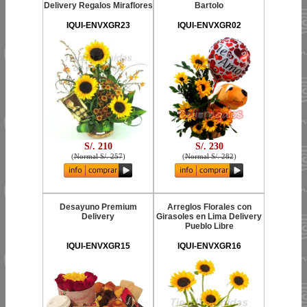
Delivery Regalos Miraflores
Bartolo
IQUI-ENVXGR23
IQUI-ENVXGR02
S/. 210
S/. 230
(
Normal S/. 257
)
(
Normal S/. 282
)
Desayuno Premium
Arreglos Florales con
Delivery
Girasoles en Lima Delivery
Pueblo Libre
IQUI-ENVXGR15
IQUI-ENVXGR16