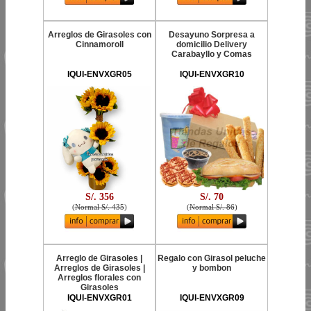
Arreglos de Girasoles con
Desayuno Sorpresa a
Cinnamoroll
domicilio Delivery
Carabayllo y Comas
IQUI-ENVXGR05
IQUI-ENVXGR10
S/. 356
S/. 70
(
Normal S/. 435
)
(
Normal S/. 86
)
Arreglo de Girasoles |
Regalo con Girasol peluche
Arreglos de Girasoles |
y bombon
Arreglos florales con
Girasoles
IQUI-ENVXGR01
IQUI-ENVXGR09