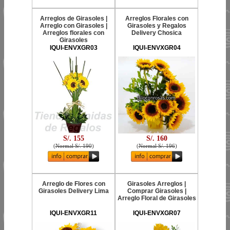
Arreglos de Girasoles |
Arreglos Florales con
Arreglo con Girasoles |
Girasoles y Regalos
Arreglos florales con
Delivery Chosica
Girasoles
IQUI-ENVXGR03
IQUI-ENVXGR04
S/. 155
S/. 160
(
Normal S/. 190
)
(
Normal S/. 196
)
Arreglo de Flores con
Girasoles Arreglos |
Girasoles Delivery Lima
Comprar Girasoles |
Arreglo Floral de Girasoles
IQUI-ENVXGR11
IQUI-ENVXGR07