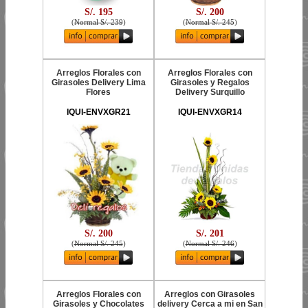
S/. 195
S/. 200
(
Normal S/. 239
)
(
Normal S/. 245
)
Arreglos Florales con
Arreglos Florales con
Girasoles Delivery Lima
Girasoles y Regalos
Flores
Delivery Surquillo
IQUI-ENVXGR21
IQUI-ENVXGR14
S/. 200
S/. 201
(
Normal S/. 245
)
(
Normal S/. 246
)
Arreglos Florales con
Arreglos con Girasoles
Girasoles y Chocolates
delivery Cerca a mi en San