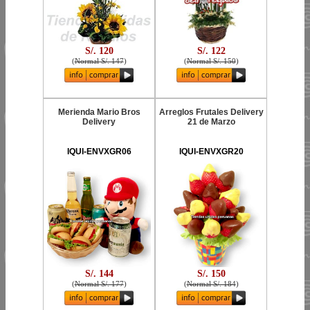
S/. 120
S/. 122
(
Normal S/. 147
)
(
Normal S/. 150
)
Merienda Mario Bros
Arreglos Frutales Delivery
Delivery
21 de Marzo
IQUI-ENVXGR06
IQUI-ENVXGR20
S/. 144
S/. 150
(
Normal S/. 177
)
(
Normal S/. 184
)