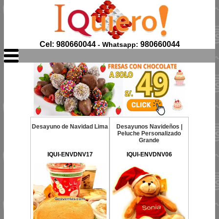
Cel: 980660044
980660044
- Whatsapp:
Desayuno de Navidad Lima
Desayunos Navideños |
Peluche Personalizado
Grande
IQUI-ENVDNV17
IQUI-ENVDNV06