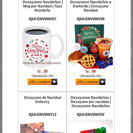
Desayunos Navideños |
Desayunos Navideños a
Mug por Navidad | Taza
Domicilio | Desayuno
Navideña
Navidad
IQUI-ENVDNV07
IQUI-ENVDNV09
S/. 39
S/. 50
(
Normal S/. 49
)
(
Normal S/. 62
)
Desayuno de Navidad
Desayunos Navideños |
Delivery
Desayuno por navidad |
Desayunos Navideños
IQUI-ENVDNV13
IQUI-ENVDNV02