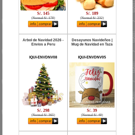
S/. 145
S/. 189
(
Normal S/. 178
)
(
Normal S/. 232
)
Arbol de Navidad 2026 -
Desayunos Navideños |
Envios a Peru
Mug de Navidad en Taza
IQUI-ENVDNV08
IQUI-ENVDNV05
S/. 298
S/. 39
(
Normal S/. 365
)
(
Normal S/. 49
)