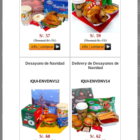
S/. 57
S/. 59
(
Normal S/. 71
)
(
Normal S/. 73
)
Desayuno de Navidad
Delivery de Desayunos de
Navidad
IQUI-ENVDNV12
IQUI-ENVDNV14
S/. 60
S/. 62