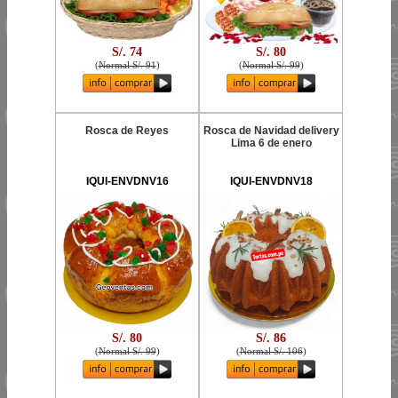
S/. 74
S/. 80
(
Normal S/. 91
)
(
Normal S/. 99
)
Rosca de Reyes
Rosca de Navidad delivery
Lima 6 de enero
IQUI-ENVDNV16
IQUI-ENVDNV18
S/. 80
S/. 86
(
Normal S/. 99
)
(
Normal S/. 106
)