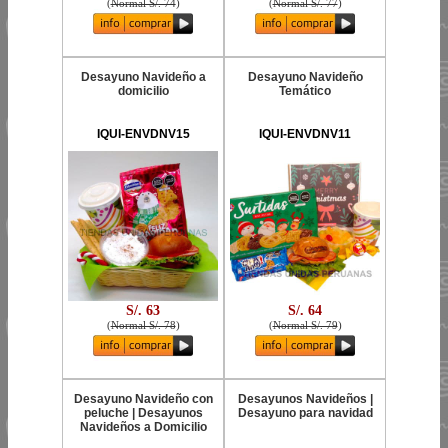
(
Normal S/. 74
)
(
Normal S/. 77
)
Desayuno Navideño a
Desayuno Navideño
domicilio
Temático
IQUI-ENVDNV15
IQUI-ENVDNV11
S/. 63
S/. 64
(
Normal S/. 78
)
(
Normal S/. 79
)
Desayuno Navideño con
Desayunos Navideños |
peluche | Desayunos
Desayuno para navidad
Navideños a Domicilio