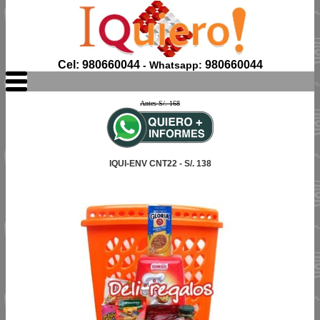
Cel: 980660044
980660044
- Whatsapp:
Antes S/. 168
IQUI-ENV CNT22 - S/. 138