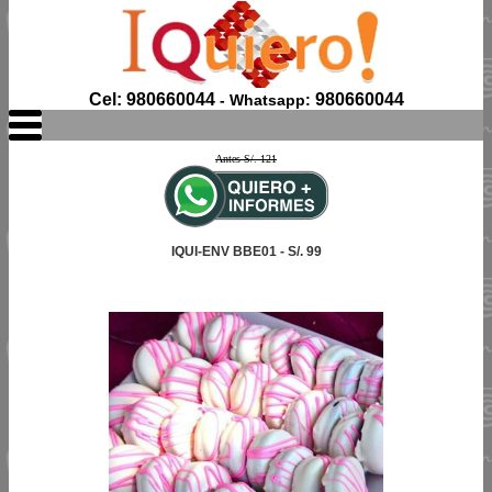
Cel: 980660044
980660044
- Whatsapp:
Antes S/. 121
IQUI-ENV BBE01 - S/. 99