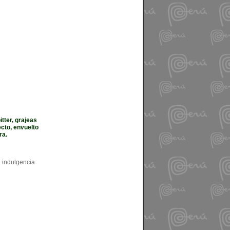
tter, grajeas
cto, envuelto
ra.
a indulgencia