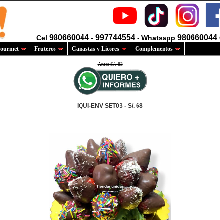
980660044
997744554
980660044
Cel
-
- Whatsapp
ourmet
Fruteros
Canastas y Licores
Complementos
Antes S/. 83
IQUI-ENV SET03 - S/. 68