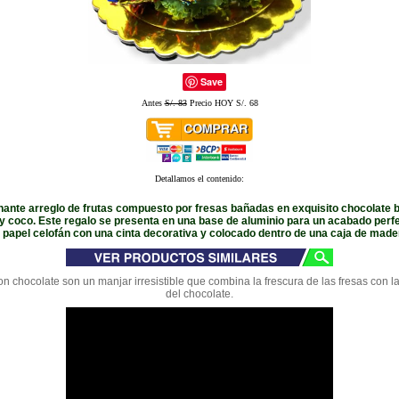
Save
Antes
S/. 83
Precio HOY S/. 68
Detallamos el contenido:
ante arreglo de frutas compuesto por fresas bañadas en exquisito chocolate bi
 y coco. Este regalo se presenta en una base de aluminio para un acabado perfe
 papel celofán con una cinta decorativa y colocado dentro de una caja de made
on chocolate son un manjar irresistible que combina la frescura de las fresas con l
del chocolate.