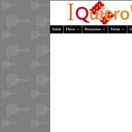
Inicio
Flores
Desayunos
Tortas
G