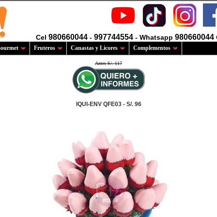
980660044
997744554
980660044
Cel
-
- Whatsapp
ourmet
Fruteros
Canastas y Licores
Complementos
Antes S/. 117
IQUI-ENV QFE03 - S/. 96