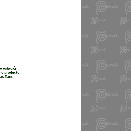
de estación
ste producto
las 8am.