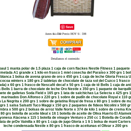
Save
Antes
S/. 730
Precio HOY S/. 598
Detallamos el contenido:
baul 1 manta polar de 1.5 plaza 1 caja de corn flackes Nestle Fitness 1 paquete
elada A1 grande x 1 kilo en frasco 1 miel cosecha del Paraíso x 300 grs 1 bo
lo blanca 1 bolsa de avena grano de oro x 450 grs 1 caja de leche Gloria Fresca 
cocoa winters x 180 grs 2 tabletas de chocolate de taza sol del Cuzco 1 frasc
da) x 60 grs 1 frasco de Nescafé decaf x 50 grs 1 caja de té Bells 1 caja de ani
 Bells 1 barra de chocolate de leche Oro Nestle x 350 grs 1 paquete de barquil
ete de galletas Soda Field x 165 grs 1 lata de salchichas La Selecta x 425 grs 
 marinados Don Alfonso x 220 grs 1 sobre de pudín de chocolate Royal x 110 g
La Negrita x 200 grs 1 sobre de gelatina Royal de fresa x 80 grs 1 sobre de m
grs 1 salsa Salsatti Tuco Maggi x 150 grs 2 paquetes de fideos Nicolini x 500 gr
embra x 500 grs 2 bolsas de arroz Valle Norte x 374 de kilo 1 sobre de crema K
 80 grs botella de aceite Ideal x 1lt 1 botella de aceite de Oliva Huerto El Alamei
onesa Alacena x 115 1 botella de vinagre Venturo x 250 cc 1 Botella de Cora
lata de prDe Vainilla x 80 grs 1 caja de jugo Gloria x 1 lt 1 bolsa de mani Carters
leche condensada Nestle x 80 grs 1 frasco de aceitunas el Olivar x 200 grs