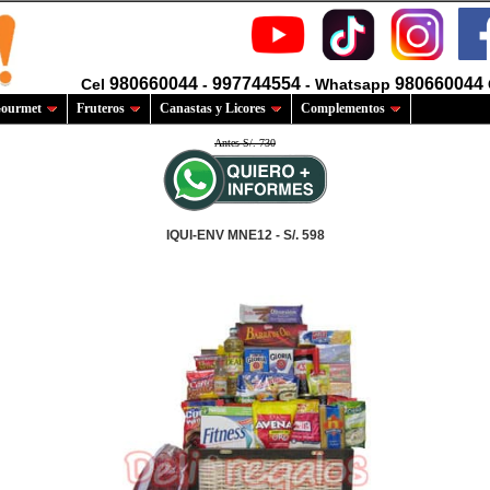
980660044
997744554
980660044
Cel
-
- Whatsapp
ourmet
Fruteros
Canastas y Licores
Complementos
Antes S/. 730
IQUI-ENV MNE12 - S/. 598