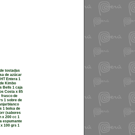
 de tostadas
lsa de azúcar
UHT Entera 1
o de Kimbo
s Bells 1 caja
los Costa x 85
1 frasco de
rs 1 sobre de
anjarblanco
s 1 bolsa de
norr (sabores
n x 200 cc 1
lba espumante
 x 100 grs 1