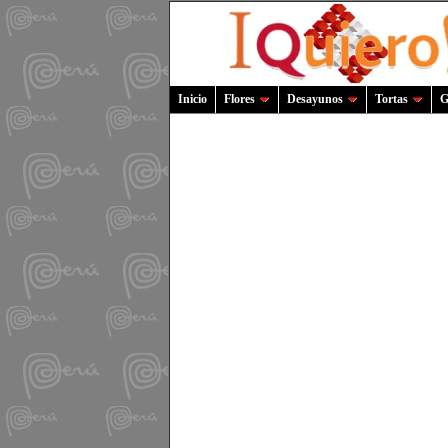
Inicio
Flores
Desayunos
Tortas
G