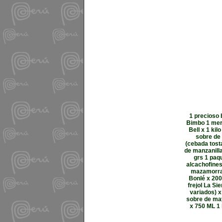
1 precioso 
Bimbo 1 merm
Bell x 1 ki
sobre de 
(cebada tosta
de manzanilla
grs 1 paqu
alcachofines
mazamorra 
Bonlé x 200
frejol La Si
variados) x
sobre de may
x 750 ML 1 