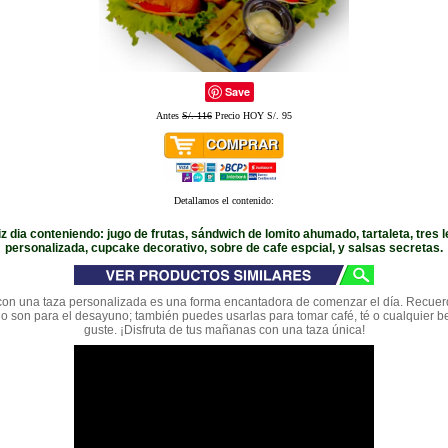
Save
Antes
S/. 116
Precio HOY S/. 95
Detallamos el contenido:
iz dia conteniendo: jugo de frutas, sándwich de lomito ahumado, tartaleta, tres 
personalizada, cupcake decorativo, sobre de cafe espcial, y salsas secretas.
on una taza personalizada es una forma encantadora de comenzar el día. Recuer
lo son para el desayuno; también puedes usarlas para tomar café, té o cualquier b
guste. ¡Disfruta de tus mañanas con una taza única!