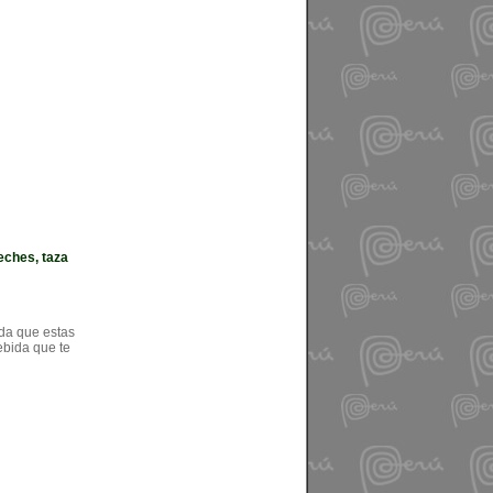
leches, taza
da que estas
ebida que te