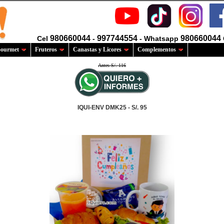
980660044
997744554
980660044
Cel
-
- Whatsapp
ourmet
Fruteros
Canastas y Licores
Complementos
Antes S/. 116
IQUI-ENV DMK25 - S/. 95