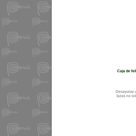
Caja de fel
Desayunar c
tazas no so