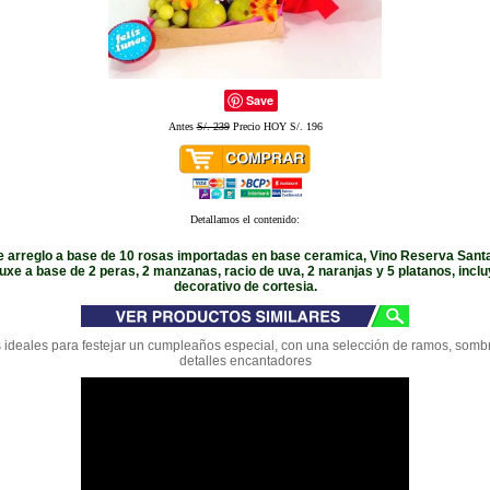
Save
Antes
S/. 239
Precio HOY S/. 196
Detallamos el contenido:
 arreglo a base de 10 rosas importadas en base ceramica, Vino Reserva Santa
uxe a base de 2 peras, 2 manzanas, racio de uva, 2 naranjas y 5 platanos, inc
decorativo de cortesia.
 ideales para festejar un cumpleaños especial, con una selección de ramos, sombr
detalles encantadores