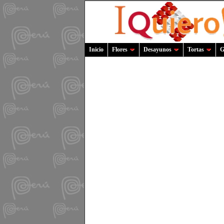
Inicio
Flores
Desayunos
Tortas
G