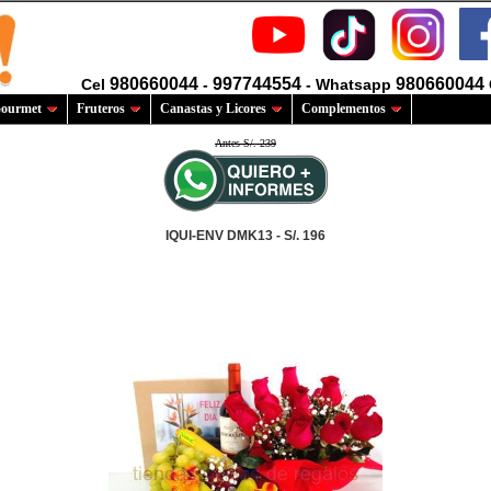
980660044
997744554
980660044
Cel
-
- Whatsapp
ourmet
Fruteros
Canastas y Licores
Complementos
Antes S/. 239
IQUI-ENV DMK13 - S/. 196