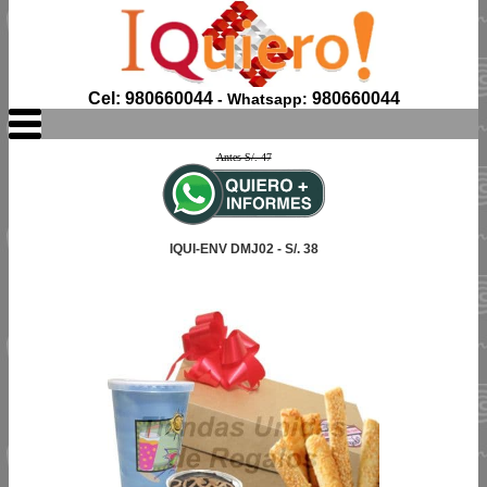
Cel: 980660044
980660044
- Whatsapp:
Antes S/. 47
IQUI-ENV DMJ02 - S/. 38