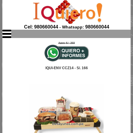
Cel: 980660044
980660044
- Whatsapp:
Antes S/. 203
IQUI-ENV CCZ14 - S/. 166