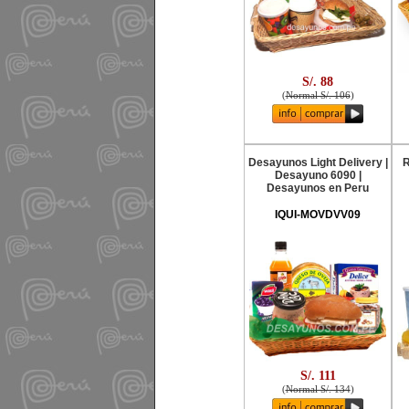
S/. 88
(
Normal S/. 106
)
Desayunos Light Delivery |
R
Desayuno 6090 |
Desayunos en Peru
IQUI-MOVDVV09
S/. 111
(
Normal S/. 134
)