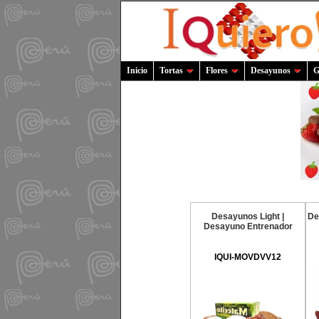
Inicio
Tortas
Flores
Desayunos
G
Desayunos Light |
De
Desayuno Entrenador
IQUI-MOVDVV12