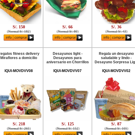
S/. 150
S/. 66
S/. 36
(
Normal S/. 182
)
(
Normal S/. 80
)
(
Normal S/. 43
)
egalos fitness delivery
Desayunos light -
Regala un desayuno
Miraflores a domicilio
Desayunos para
saludable y lindo -
aniversario en Chorrillos
Desayuno Sorpresa Lig
IQUI-MOVDVV08
IQUI-MOVDVV07
IQUI-MOVDVV02
S/. 218
S/. 125
S/. 87
(
Normal S/. 265
)
(
Normal S/. 152
)
(
Normal S/. 105
)