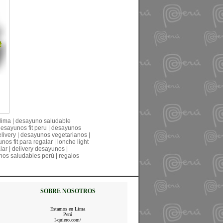
 lima | desayuno saludable
 desayunos fit peru | desayunos
livery | desayunos vegetarianos |
s fit para regalar | lonche light
ar | delivery desayunos |
nos saludables perú | regalos
SOBRE NOSOTROS
Estamos en Lima
Perú
I-quiero.com/