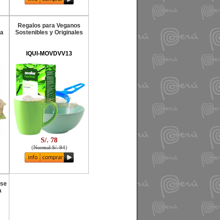
Regalos para Veganos
 a
Sostenibles y Originales
IQUI-MOVDVV13
S/. 78
(
Normal S/. 94
)
ase
a