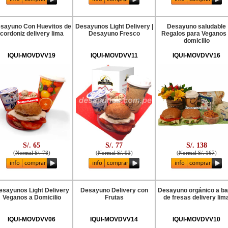
sayuno Con Huevitos de
Desayunos Light Delivery |
Desayuno saludable
cordoniz delivery lima
Desayuno Fresco
Regalos para Veganos
domicilio
IQUI-MOVDVV19
IQUI-MOVDVV11
IQUI-MOVDVV16
S/. 65
S/. 77
S/. 138
(
Normal S/. 78
)
(
Normal S/. 93
)
(
Normal S/. 167
)
esayunos Light Delivery
Desayuno Delivery con
Desayuno orgánico a b
Veganos a Domicilio
Frutas
de fresas delivery lim
IQUI-MOVDVV06
IQUI-MOVDVV14
IQUI-MOVDVV10