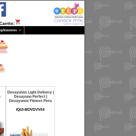
Carrito:
plementos
Desayunos Light Delivery |
e
Desayuno Perfect |
Desayunos Fitness Peru
IQUI-MOVDVV04