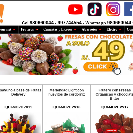
980660044
997744554
980660044
Cel
-
- Whatsapp
ourmet
Fruteros
Canastas y Licores
Abarrotes
Electro
Com
sayuno a base de Frutas
Meriendad Light con
Frutero con Fresas
Delivery
huevitos de cordorniz
Organicas y chocolat
Bitter
IQUI-MOVDVV15
IQUI-MOVDVV18
IQUI-MOVDVV17