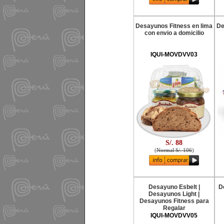
Desayunos Fitness en lima
De
con envio a domicilio
IQUI-MOVDVV03
S/. 88
(
Normal S/. 106
)
Desayuno Esbelt |
D
Desayunos Light |
Desayunos Fitness para
Regalar
IQUI-MOVDVV05