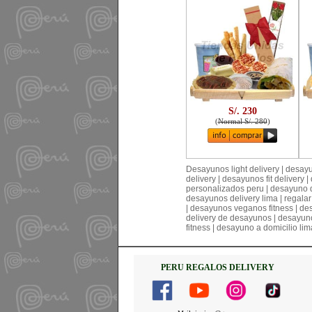
S/. 230
(
Normal S/. 280
)
Desayunos light delivery | desay
delivery | desayunos fit delivery 
personalizados peru | desayuno d
desayunos delivery lima | regala
| desayunos veganos fitness | de
delivery de desayunos | desayuno
fitness | desayuno a domicilio li
PERU REGALOS DELIVERY