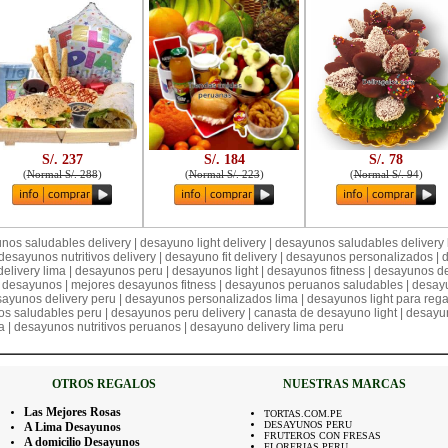
S/. 237
S/. 184
S/. 78
(
Normal S/. 288
)
(
Normal S/. 223
)
(
Normal S/. 94
)
unos saludables delivery | desayuno light delivery | desayunos saludables delivery
| desayunos nutritivos delivery | desayuno fit delivery | desayunos personalizados |
elivery lima | desayunos peru | desayunos light | desayunos fitness | desayunos de
r desayunos | mejores desayunos fitness | desayunos peruanos saludables | desayuno
sayunos delivery peru | desayunos personalizados lima | desayunos light para regal
s saludables peru | desayunos peru delivery | canasta de desayuno light | desayu
ma | desayunos nutritivos peruanos | desayuno delivery lima peru
OTROS REGALOS
NUESTRAS MARCAS
Las Mejores Rosas
TORTAS.COM.PE
DESAYUNOS PERU
A Lima Desayunos
FRUTEROS CON FRESAS
A domicilio Desayunos
FLORERIAS PERU