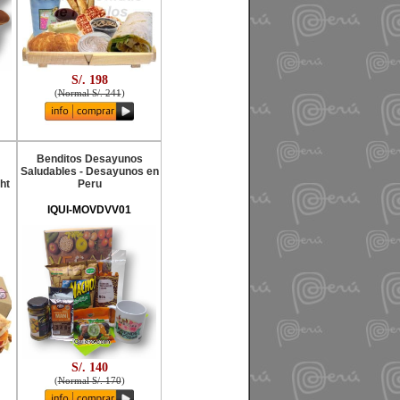
S/. 198
(
Normal S/. 241
)
Benditos Desayunos
Saludables - Desayunos en
ht
Peru
IQUI-MOVDVV01
S/. 140
(
Normal S/. 170
)