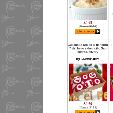
S/. 68
(
Normal S/. 83
)
Cupcakes Dia de la bandera
R
7 de Junio a domicilio San
Isidro Delivery
IQUI-MOVCJP21
S/. 69
(
Normal S/. 84
)