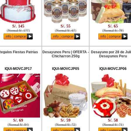
S/. 145
S/. 55
S/. 65
(
Normal S/. 177
)
(
Normal S/. 67
)
(
Normal S/. 79
)
egalos Fiestas Patrias
Desayunos Peru | OFERTA -
Desayuno por 28 de Juli
Chicharron 250g
Desayunos Peru
IQUI-MOVCJP17
IQUI-MOVCJP05
IQUI-MOVCJP06
S/. 69
S/. 59
S/. 58
(
Normal S/. 84
)
(
Normal S/. 72
)
(
Normal S/. 71
)