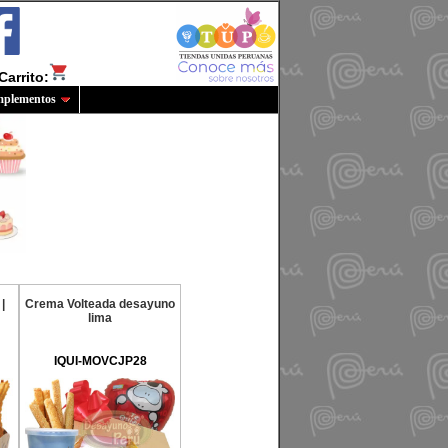
Carrito:
plementos
|
Crema Volteada desayuno
lima
IQUI-MOVCJP28