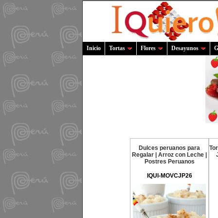
Inicio
Tortas
Flores
Desayunos
G
Dulces peruanos para
Tor
Regalar | Arroz con Leche |
Postres Peruanos
IQUI-MOVCJP26