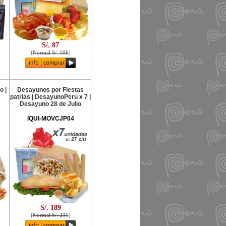
S/. 87
(
Normal S/. 106
)
o |
Desayunos por Fiestas
patrias | DesayunoPeru x 7 |
Desayuno 28 de Julio
IQUI-MOVCJP04
S/. 189
(
Normal S/. 231
)