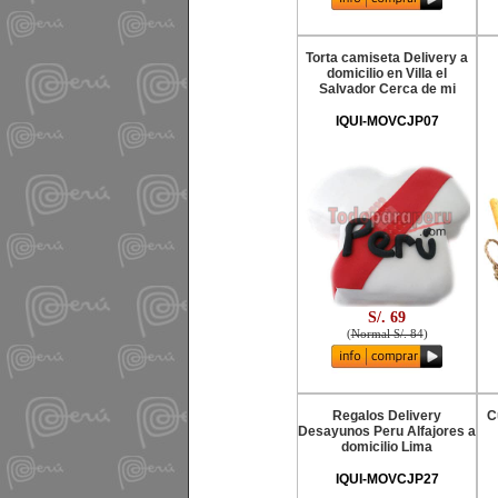
Torta camiseta Delivery a
domicilio en Villa el
Salvador Cerca de mi
IQUI-MOVCJP07
S/. 69
(
Normal S/. 84
)
Regalos Delivery
C
Desayunos Peru Alfajores a
domicilio Lima
IQUI-MOVCJP27