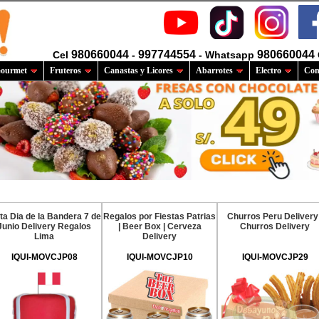
980660044
997744554
980660044
Cel
-
- Whatsapp
ourmet
Fruteros
Canastas y Licores
Abarrotes
Electro
Com
ta Dia de la Bandera 7 de
Regalos por Fiestas Patrias
Churros Peru Delivery 
Junio Delivery Regalos
| Beer Box | Cerveza
Churros Delivery
Lima
Delivery
IQUI-MOVCJP08
IQUI-MOVCJP10
IQUI-MOVCJP29