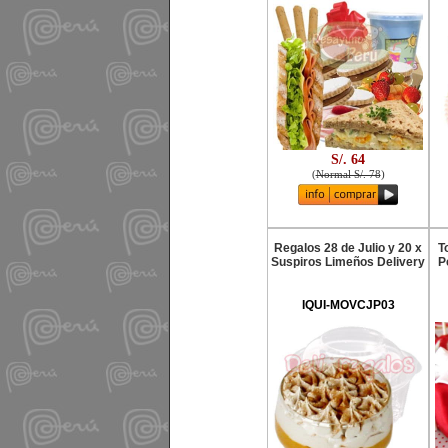
S/. 64
(
Normal S/. 78
)
Regalos 28 de Julio y 20 x
T
Suspiros Limeños Delivery
P
IQUI-MOVCJP03