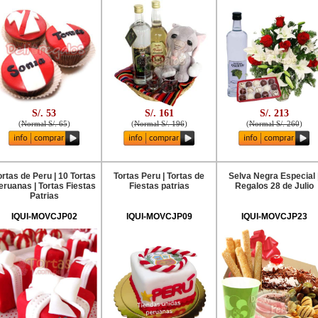
S/. 53
S/. 161
S/. 213
(
Normal S/. 65
)
(
Normal S/. 196
)
(
Normal S/. 260
)
ortas de Peru | 10 Tortas
Tortas Peru | Tortas de
Selva Negra Especial 
eruanas | Tortas Fiestas
Fiestas patrias
Regalos 28 de Julio
Patrias
IQUI-MOVCJP02
IQUI-MOVCJP09
IQUI-MOVCJP23