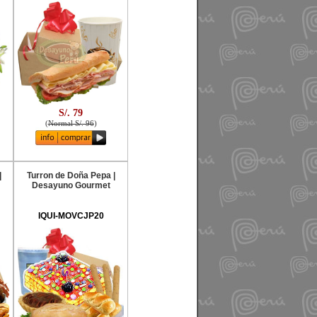
S/. 79
(
Normal S/. 96
)
|
Turron de Doña Pepa |
Desayuno Gourmet
IQUI-MOVCJP20