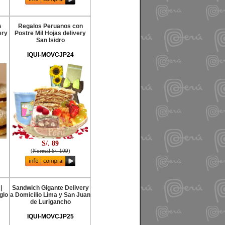
s
Regalos Peruanos con
ery
Postre Mil Hojas delivery
San Isidro
IQUI-MOVCJP24
S/. 89
(
Normal S/. 109
)
|
Sandwich Gigante Delivery
glo
a Domicilio Lima y San Juan
de Lurigancho
IQUI-MOVCJP25