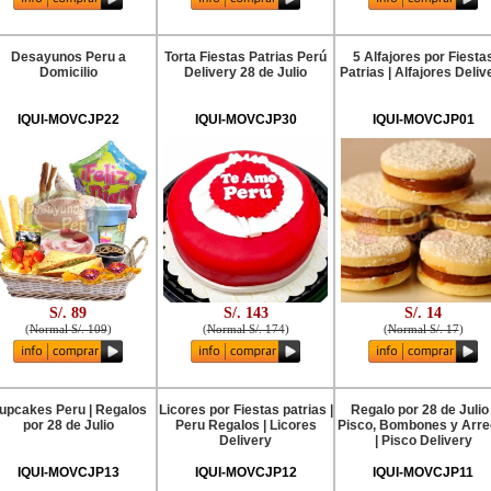
Desayunos Peru a
Torta Fiestas Patrias Perú
5 Alfajores por Fiesta
Domicilio
Delivery 28 de Julio
Patrias | Alfajores Deliv
IQUI-MOVCJP22
IQUI-MOVCJP30
IQUI-MOVCJP01
S/. 89
S/. 143
S/. 14
(
Normal S/. 109
)
(
Normal S/. 174
)
(
Normal S/. 17
)
upcakes Peru | Regalos
Licores por Fiestas patrias |
Regalo por 28 de Julio 
por 28 de Julio
Peru Regalos | Licores
Pisco, Bombones y Arre
Delivery
| Pisco Delivery
IQUI-MOVCJP13
IQUI-MOVCJP12
IQUI-MOVCJP11