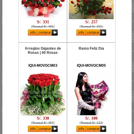
S/. 331
S/. 257
(
Normal S/. 405
)
(
Normal S/. 315
)
Arreglos Gigantes de
Ramo Feliz Dia
Rosas | 40 Rosas
IQUI-MOVGCM03
IQUI-MOVGCM05
S/. 330
S/. 100
(
Normal S/. 404
)
(
Normal S/. 123
)