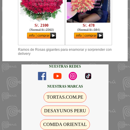
S/. 2100
S/. 478
(
Normal S/. 2563
)
(
Normal S/. 584
)
Ramos de Rosas gigantes para enamorar y sorprender con
delivery
NUESTRAS REDES
NUESTRAS MARCAS
TORTAS.COM.PE
DESAYUNOS PERU
COMIDA ORIENTAL