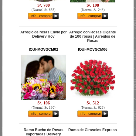
S/. 700
S/. 198
(
Normal S/. 855
)
(
Normal S/. 243
)
Arreglo de rosas Envio por
Arreglo con Rosas Gigante
Delivery Hoy
de 100 rosas | Arreglos de
Rosas
IQUI-MOVGCM02
IQUI-MOVGCM06
S/. 106
S/. 512
(
Normal S/. 130
)
(
Normal S/. 626
)
Ramo Bucho de Rosas
Ramo de Girasoles Express
Importadas Delivery