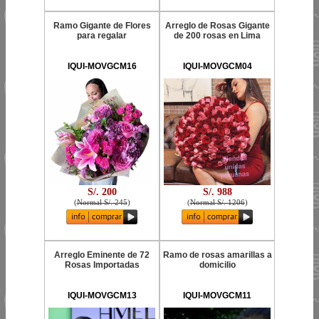
Ramo Gigante de Flores
Arreglo de Rosas Gigante
para regalar
de 200 rosas en Lima
IQUI-MOVGCM16
IQUI-MOVGCM04
S/. 200
S/. 988
(
Normal S/. 245
)
(
Normal S/. 1206
)
Arreglo Eminente de 72
Ramo de rosas amarillas a
Rosas Importadas
domicilio
IQUI-MOVGCM13
IQUI-MOVGCM11