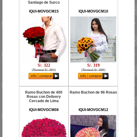
Santiago de Surco
IQUI-MOVGCM15
IQUI-MOVGCM10
S/. 322
S/. 319
(
Normal S/. 394
)
(
Normal S/. 390
)
Ramo Buchon de 400
Ramo Buchon de 96 Rosas
Rosas con Delivery
Cercado de Lima
IQUI-MOVGCM08
IQUI-MOVGCM12