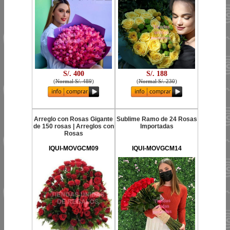
S/. 400
S/. 188
(
Normal S/. 489
)
(
Normal S/. 230
)
Arreglo con Rosas Gigante
Sublime Ramo de 24 Rosas
de 150 rosas | Arreglos con
Importadas
Rosas
IQUI-MOVGCM09
IQUI-MOVGCM14