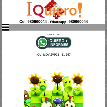
Cel: 980660044
980660044
- Whatsapp:
Antes S/. 314
IQUI-MOV ZVP02 - S/. 257