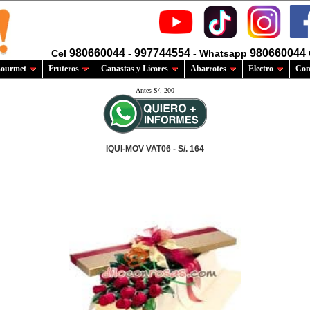
980660044
997744554
980660044
Cel
-
- Whatsapp
ourmet
Fruteros
Canastas y Licores
Abarrotes
Electro
Com
Antes S/. 200
IQUI-MOV VAT06 - S/. 164