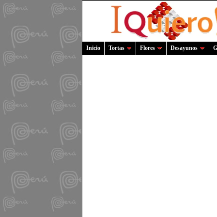
Inicio
Tortas
Flores
Desayunos
G