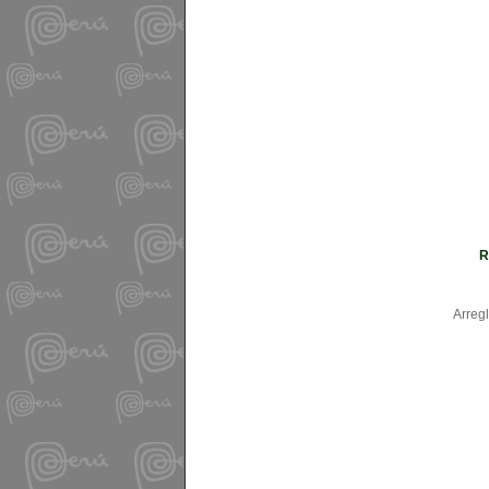
R
Arregl