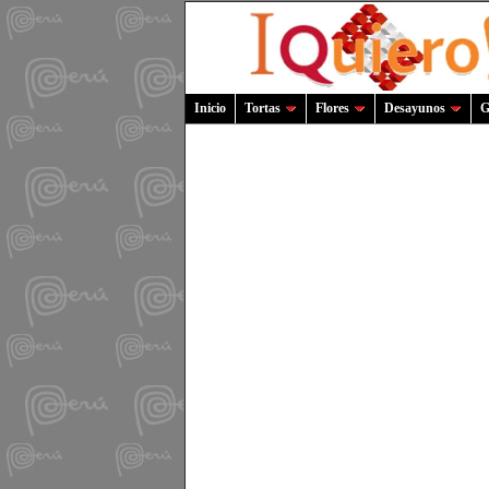
Inicio
Tortas
Flores
Desayunos
G