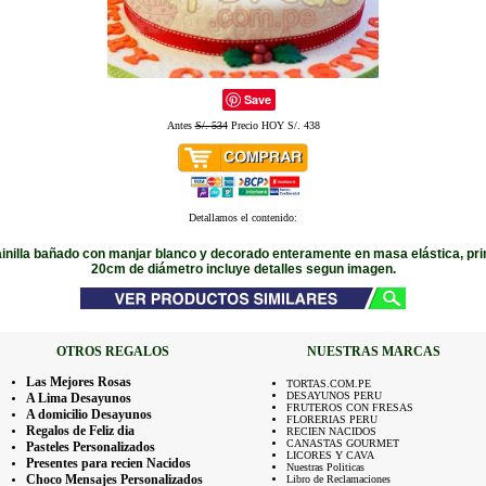
Save
Antes
S/. 534
Precio HOY S/. 438
Detallamos el contenido:
inilla bañado con manjar blanco y decorado enteramente en masa elástica, pri
20cm de diámetro incluye detalles segun imagen.
OTROS REGALOS
NUESTRAS MARCAS
Las Mejores Rosas
TORTAS.COM.PE
DESAYUNOS PERU
A Lima Desayunos
FRUTEROS CON FRESAS
A domicilio Desayunos
FLORERIAS PERU
Regalos de Feliz dia
RECIEN NACIDOS
CANASTAS GOURMET
Pasteles Personalizados
LICORES Y CAVA
Presentes para recien Nacidos
Nuestras Politicas
Choco Mensajes Personalizados
Libro de Reclamaciones