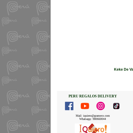
Keke De Va
PERU REGALOS DELIVERY
Mail: iquiero@grameco.com
Whatsapp: 980660044