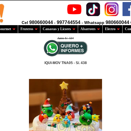
980660044
997744554
980660044
Cel
-
- Whatsapp
ourmet
Fruteros
Canastas y Licores
Abarrotes
Electro
Com
Antes S/. 534
IQUI-MOV TNA05 - S/. 438