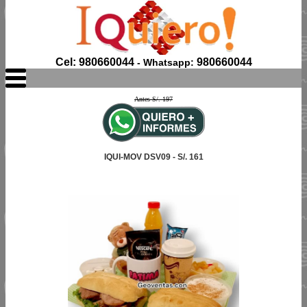
Cel: 980660044
980660044
- Whatsapp:
Antes S/. 197
IQUI-MOV DSV09 - S/. 161