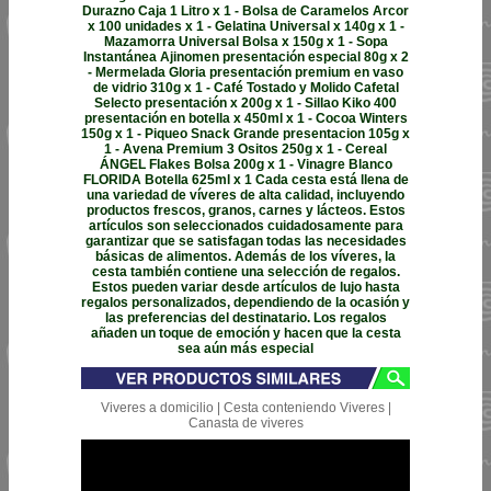
Durazno Caja 1 Litro x 1 - Bolsa de Caramelos Arcor
x 100 unidades x 1 - Gelatina Universal x 140g x 1 -
Mazamorra Universal Bolsa x 150g x 1 - Sopa
Instantánea Ajinomen presentación especial 80g x 2
- Mermelada Gloria presentación premium en vaso
de vidrio 310g x 1 - Café Tostado y Molido Cafetal
Selecto presentación x 200g x 1 - Sillao Kiko 400
presentación en botella x 450ml x 1 - Cocoa Winters
150g x 1 - Piqueo Snack Grande presentacion 105g x
1 - Avena Premium 3 Ositos 250g x 1 - Cereal
ÁNGEL Flakes Bolsa 200g x 1 - Vinagre Blanco
FLORIDA Botella 625ml x 1 Cada cesta está llena de
una variedad de víveres de alta calidad, incluyendo
productos frescos, granos, carnes y lácteos. Estos
artículos son seleccionados cuidadosamente para
garantizar que se satisfagan todas las necesidades
básicas de alimentos. Además de los víveres, la
cesta también contiene una selección de regalos.
Estos pueden variar desde artículos de lujo hasta
regalos personalizados, dependiendo de la ocasión y
las preferencias del destinatario. Los regalos
añaden un toque de emoción y hacen que la cesta
sea aún más especial
Viveres a domicilio | Cesta conteniendo Viveres |
Canasta de viveres