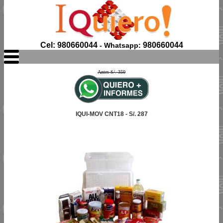
Cel: 980660044
980660044
- Whatsapp:
Antes S/. 350
IQUI-MOV CNT18 - S/. 287