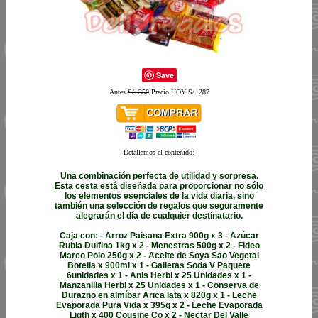
Save
Antes
S/. 350
Precio HOY S/. 287
Detallamos el contenido:
Una combinación perfecta de utilidad y sorpresa.
Esta cesta está diseñada para proporcionar no sólo
los elementos esenciales de la vida diaria, sino
también una selección de regalos que seguramente
alegrarán el día de cualquier destinatario.
Caja con: - Arroz Paisana Extra 900g x 3 - Azúcar
Rubia Dulfina 1kg x 2 - Menestras 500g x 2 - Fideo
Marco Polo 250g x 2 - Aceite de Soya Sao Vegetal
Botella x 900ml x 1 - Galletas Soda V Paquete
6unidades x 1 - Anis Herbi x 25 Unidades x 1 -
Manzanilla Herbi x 25 Unidades x 1 - Conserva de
Durazno en almíbar Arica lata x 820g x 1 - Leche
Evaporada Pura Vida x 395g x 2 - Leche Evaporada
Ligth x 400 Cousine Co x 2 - Nectar Del Valle