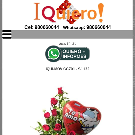
Cel: 980660044
980660044
- Whatsapp:
Antes S/. 161
IQUI-MOV CCZ01 - S/. 132