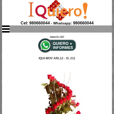
Cel: 980660044
980660044
- Whatsapp:
Antes S/. 257
IQUI-MOV ARL12 - S/. 211