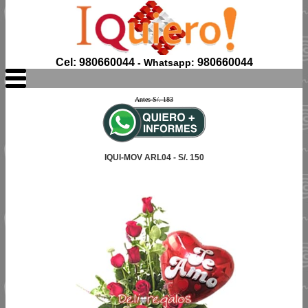
Cel: 980660044
980660044
- Whatsapp:
Antes S/. 183
IQUI-MOV ARL04 - S/. 150