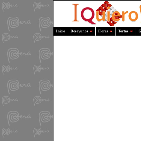
Inicio
Desayunos
Flores
Tortas
G