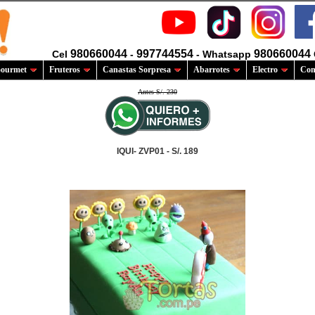
980660044
997744554
980660044
Cel
-
- Whatsapp
ourmet
Fruteros
Canastas Sorpresa
Abarrotes
Electro
Com
Antes S/. 230
IQUI- ZVP01 - S/. 189