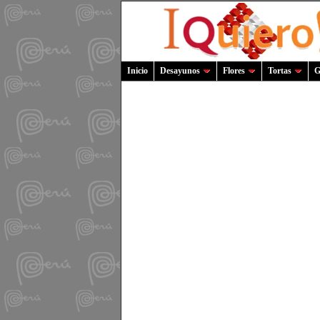
Inicio
Desayunos
Flores
Tortas
G