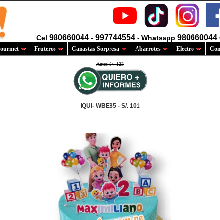
980660044
997744554
980660044
Cel
-
- Whatsapp
ourmet
Fruteros
Canastas Sorpresa
Abarrotes
Electro
Com
Antes S/. 123
IQUI- WBE85 - S/. 101