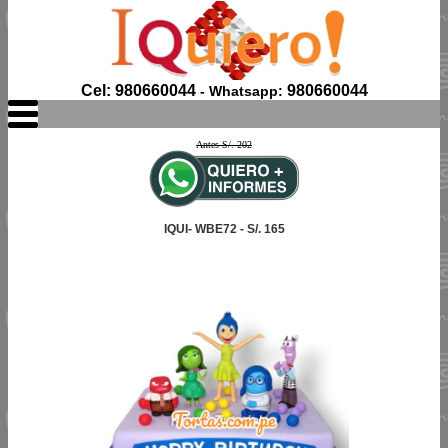
Cel: 980660044
980660044
- Whatsapp:
Antes S/. 202
IQUI- WBE72 - S/. 165