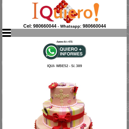
Cel: 980660044
980660044
- Whatsapp:
Antes S/. 475
IQUI- WBE52 - S/. 389