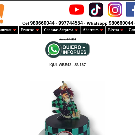
980660044
997744554
980660044
Cel
-
- Whatsapp
ourmet
Fruteros
Canastas Sorpresa
Abarrotes
Electro
Com
Antes S/. 228
IQUI- WBE42 - S/. 187