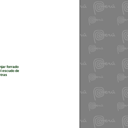
jar forrado
el escudo de
etras