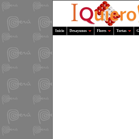
Inicio
Desayunos
Flores
Tortas
G