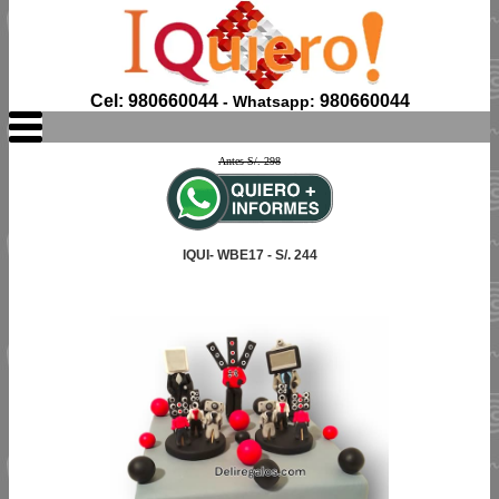
Cel: 980660044
980660044
- Whatsapp:
Antes S/. 298
IQUI- WBE17 - S/. 244