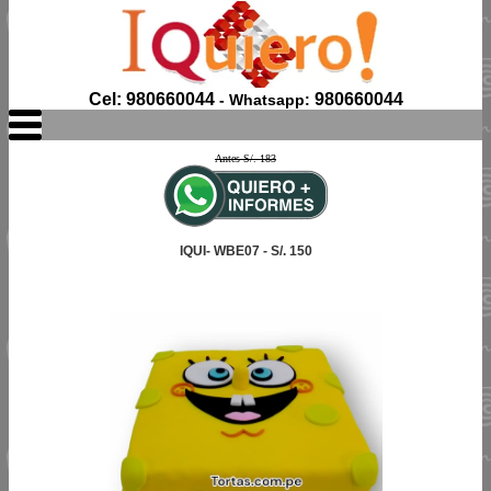
Cel: 980660044
980660044
- Whatsapp:
Antes S/. 183
IQUI- WBE07 - S/. 150